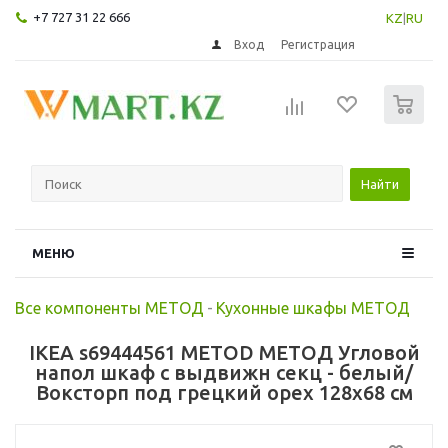
+7 727 31 22 666
KZ
|
RU
Вход
Регистрация
0
Найти
МЕНЮ
Все компоненты МЕТОД
-
Кухонные шкафы МЕТОД
IKEA s69444561 METOD МЕТОД Угловой
напол шкаф с выдвижн секц - белый/
Воксторп под грецкий орех 128x68 см