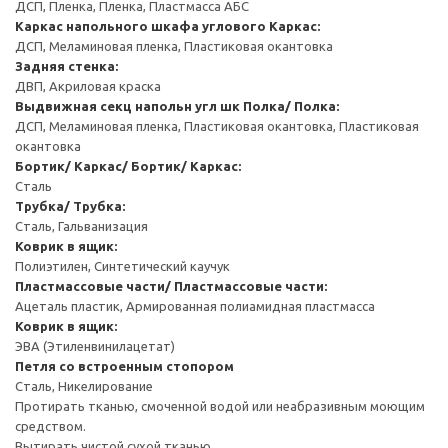
ДСП, Пленка, Пленка, Пластмасса АБС
Каркас напольного шкафа углового
Каркас:
ДСП, Меламиновая пленка, Пластиковая окантовка
Задняя стенка:
ДВП, Акриловая краска
Выдвижная секц напольн угл шк
Полка/ Полка:
ДСП, Меламиновая пленка, Пластиковая окантовка, Пластиковая
окантовка
Бортик/ Каркас/ Бортик/ Каркас:
Сталь
Трубка/ Трубка:
Сталь, Гальванизация
Коврик в ящик:
Полиэтилен, Синтетический каучук
Пластмассовые части/ Пластмассовые части:
Ацеталь пластик, Армированная полиамидная пластмасса
Коврик в ящик:
ЭВА (Этиленвинилацетат)
Петля со встроенным стопором
Сталь, Никелирование
Протирать тканью, смоченной водой или неабразивным моющим
средством.
Вытирать чистой сухой тканью.