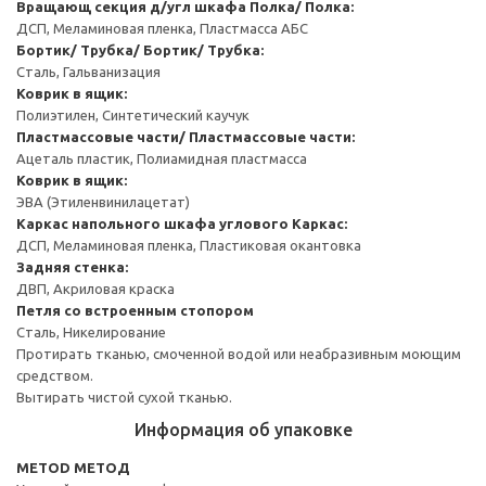
Вращающ секция д/угл шкафа
Полка/ Полка:
ДСП, Меламиновая пленка, Пластмасса АБС
Бортик/ Трубка/ Бортик/ Трубка:
Сталь, Гальванизация
Коврик в ящик:
Полиэтилен, Синтетический каучук
Пластмассовые части/ Пластмассовые части:
Ацеталь пластик, Полиамидная пластмасса
Коврик в ящик:
ЭВА (Этиленвинилацетат)
Каркас напольного шкафа углового
Каркас:
ДСП, Меламиновая пленка, Пластиковая окантовка
Задняя стенка:
ДВП, Акриловая краска
Петля со встроенным стопором
Сталь, Никелирование
Протирать тканью, смоченной водой или неабразивным моющим
средством.
Вытирать чистой сухой тканью.
Информация об упаковке
METOD МЕТОД