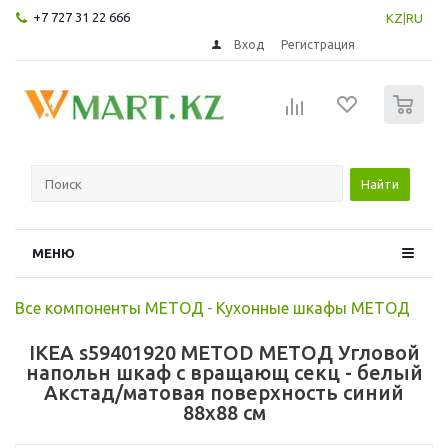
+7 727 31 22 666
KZ
|
RU
Вход
Регистрация
0
Найти
МЕНЮ
Все компоненты МЕТОД
-
Кухонные шкафы МЕТОД
IKEA s59401920 METOD МЕТОД Угловой
напольн шкаф с вращающ секц - белый
Акстад/матовая поверхность синий
88x88 см