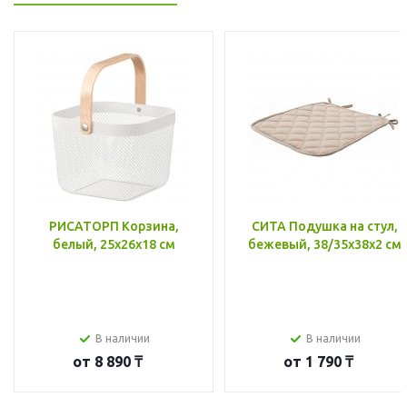
РИСАТОРП Корзина,
СИТА Подушка на стул,
белый, 25x26x18 см
бежевый, 38/35x38x2 см
В наличии
В наличии
от
8 890 ₸
от
1 790 ₸