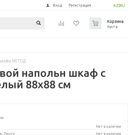
Вход
Регистрация
KZ
|
RU
0
Корзина
пуста
 шкафы МЕТОД
вой напольн шкаф с
лый 88x88 см
ии
а
Нет в наличии
к, Лента
Нет в наличии