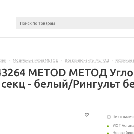
ухни
-
Модульные кухни МЕТОД
-
Все компоненты МЕТОД
-
Кухонные
43264 METOD МЕТОД Угло
екц - белый/Рингульт бе
Нет в налич
УЮТ Астан
Новосибирс