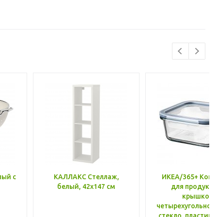
лый с
КАЛЛАКС Стеллаж,
ИКЕА/365+ Конт
белый, 42x147 см
для продукто
крышкой,
четырехугольной
стекло, пластик 