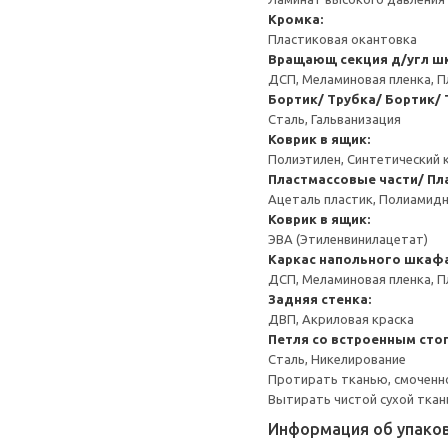
Кромка:
Пластиковая окантовка
Вращающ секция д/угл ш
ДСП, Меламиновая пленка, П
Бортик/ Трубка/ Бортик/ 
Сталь, Гальванизация
Коврик в ящик:
Полиэтилен, Синтетический 
Пластмассовые части/ Пл
Ацеталь пластик, Полиамидн
Коврик в ящик:
ЭВА (Этиленвинилацетат)
Каркас напольного шкаф
ДСП, Меламиновая пленка, П
Задняя стенка:
ДВП, Акриловая краска
Петля со встроенным сто
Сталь, Никелирование
Протирать тканью, смоченн
Вытирать чистой сухой ткан
Информация об упако