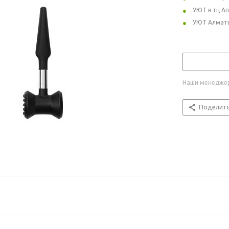
УЮТ в тц А
УЮТ Алмат
Наши менеджер
Поделит