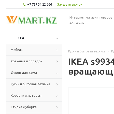
+7 727 31 22 666
Заказать звонок
Интернет магазин товаров
для дома
IKEA
Мебель
Кухни и бытовая техника
-
К
IKEA s993
Хранение и порядок
вращающ с
Декор для дома
Кухни и бытовая техника
Кровати и матрасы
Стирка и уборка