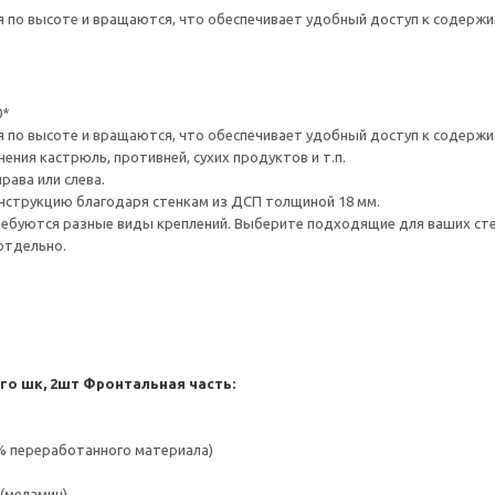
 по высоте и вращаются, что обеспечивает удобный доступ к содержи
0*
 по высоте и вращаются, что обеспечивает удобный доступ к содержи
ния кастрюль, противней, сухих продуктов и т.п.
рава или слева.
нструкцию благодаря стенкам из ДСП толщиной 18 мм.
ребуются разные виды креплений. Выберите подходящие для ваших стен 
отдельно.
го шк, 2шт
Фронтальная часть:
 % переработанного материала)
(меламин)