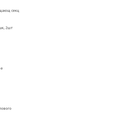
ащающ секц
шк, 2шт
фа
лового