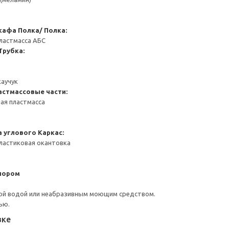
кафа
Полка/ Полка:
ластмасса АБС
Трубка:
каучук
астмассовые части:
ая пластмасса
а углового
Каркас:
ластиковая окантовка
пором
ой водой или неабразивным моющим средством.
ью.
вке