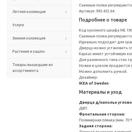
Съемные полки регулируются
Артикул: 993.432.64
Летняя коллекция
Подробнее о товаре
Услуги
Код кухонного шкафа ME 19
Съемные полки регулируются
Зимняя коллекция
Идеально подходит для хране
Дверцу можно установить сп
Растения и кашпо
Каркас имеет устойчивую ко
Для различного типа стен т
Товары вышедшие из
Ножки и цоколи продаются 
ассортимента
Можно дополнить ручкой.
Дизайнер:
IKEA of Sweden
Материалы и уход
Дверца д/напольн углово
ДВП
Фронтальная сторона:
Полимерная пленка (мин. 70
Задняя сторона:
Ламинат высокого давления 