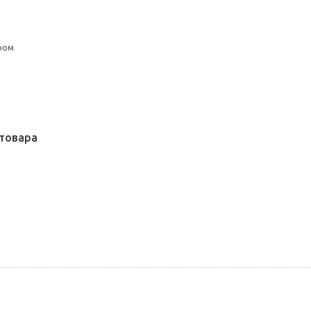
ром
товара