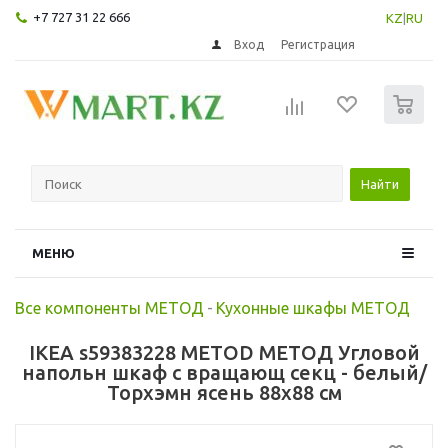
+7 727 31 22 666
KZ
|
RU
Вход
Регистрация
0
Найти
МЕНЮ
Все компоненты МЕТОД
-
Кухонные шкафы МЕТОД
IKEA s59383228 METOD МЕТОД Угловой
напольн шкаф с вращающ секц - белый/
Торхэмн ясень 88x88 см