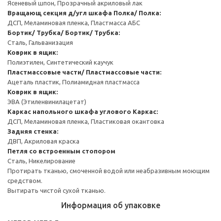
Ясеневый шпон, Прозрачный акриловый лак
Вращающ секция д/угл шкафа
Полка/ Полка:
ДСП, Меламиновая пленка, Пластмасса АБС
Бортик/ Трубка/ Бортик/ Трубка:
Сталь, Гальванизация
Коврик в ящик:
Полиэтилен, Синтетический каучук
Пластмассовые части/ Пластмассовые части:
Ацеталь пластик, Полиамидная пластмасса
Коврик в ящик:
ЭВА (Этиленвинилацетат)
Каркас напольного шкафа углового
Каркас:
ДСП, Меламиновая пленка, Пластиковая окантовка
Задняя стенка:
ДВП, Акриловая краска
Петля со встроенным стопором
Сталь, Никелирование
Протирать тканью, смоченной водой или неабразивным моющим
средством.
Вытирать чистой сухой тканью.
Информация об упаковке