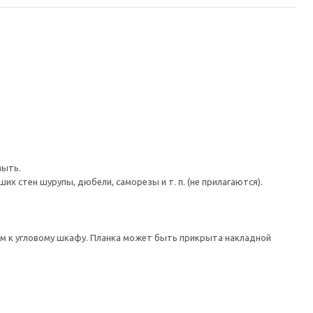
мыть.
 стен шурупы, дюбели, саморезы и т. п. (не прилагаются).
ом к угловому шкафу. Планка может быть прикрыта накладной