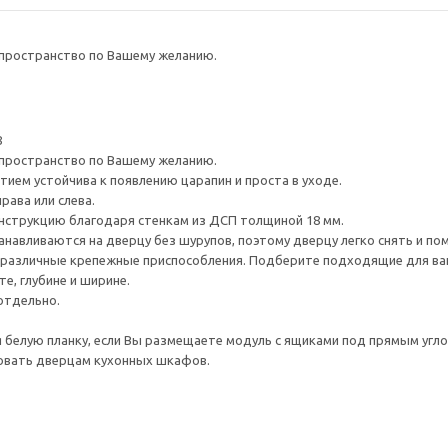
 пространство по Вашему желанию.
8
 пространство по Вашему желанию.
ием устойчива к появлению царапин и проста в уходе.
рава или слева.
нструкцию благодаря стенкам из ДСП толщиной 18 мм.
навливаются на дверцу без шурупов, поэтому дверцу легко снять и по
различные крепежные приспособления. Подберите подходящие для ваших
е, глубине и ширине.
отдельно.
белую планку, если Вы размещаете модуль с ящиками под прямым угл
овать дверцам кухонных шкафов.