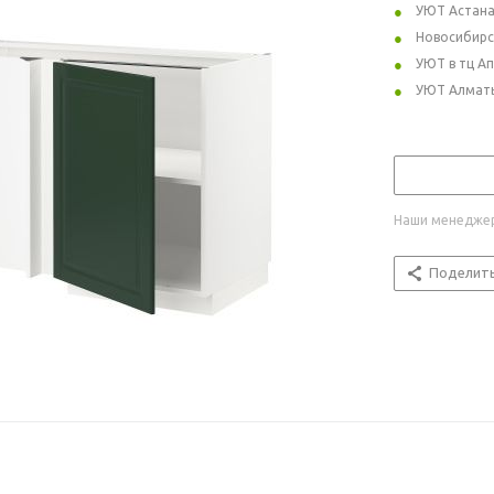
УЮТ Астан
Новосибирс
УЮТ в тц А
УЮТ Алмат
Наши менеджер
Поделит