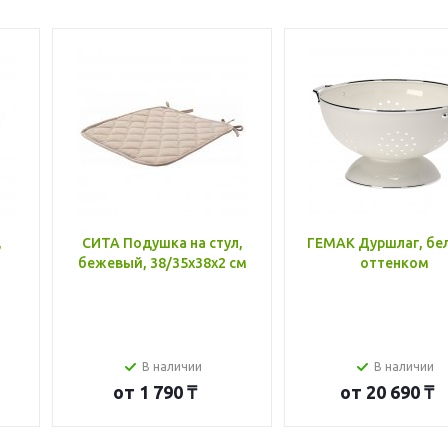
,
СИТА Подушка на стул,
ГЕМАК Дуршлаг, бе
бежевый, 38/35x38x2 см
оттенком
В наличии
В наличии
от
1 790 ₸
от
20 690 ₸