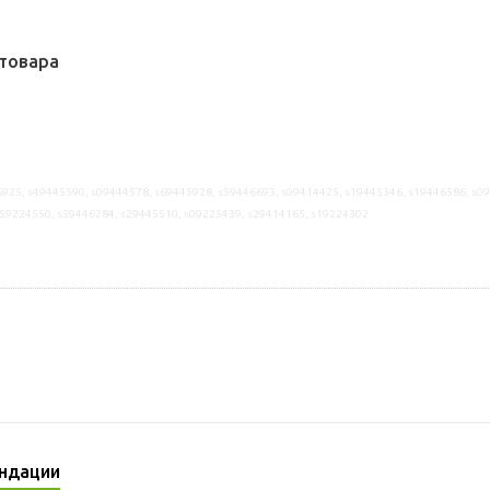
товара
925, s49445590, s09444578, s69445928, s59446693, s09414425, s19445346, s19446586, s0
s59224550, s39446284, s29445510, s09225439, s29414165, s19224302
ндации