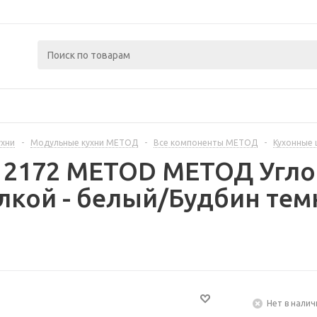
ухни
-
Модульные кухни МЕТОД
-
Все компоненты МЕТОД
-
Кухонные
312172 METOD МЕТОД Угл
лкой - белый/Будбин тем
Нет в налич