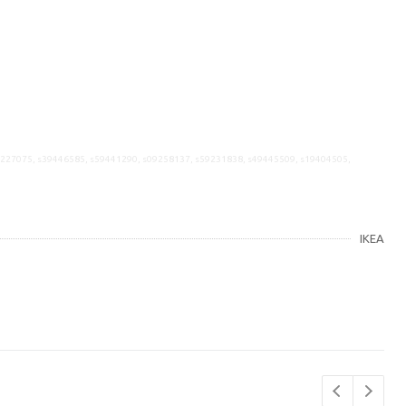
9227075, s39446585, s59441290, s09258137, s59231838, s49445509, s19404505,
IKEA