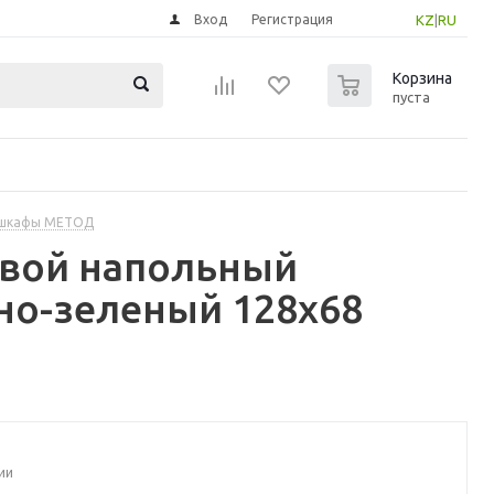
Вход
Регистрация
KZ
|
RU
0
Корзина
пуста
 шкафы МЕТОД
овой напольный
но-зеленый 128x68
ии