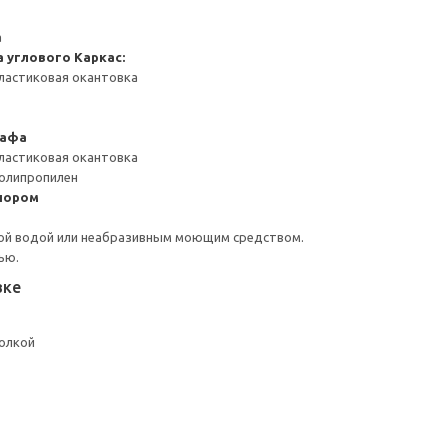
а
а углового
Каркас:
ластиковая окантовка
кафа
ластиковая окантовка
Полипропилен
пором
ой водой или неабразивным моющим средством.
ью.
вке
полкой