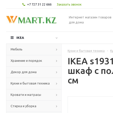
+7 727 31 22 666
Заказать звонок
Интернет магазин товаров
для дома
IKEA
Мебель
Кухни и бытовая техника
-
К
IKEA s19
Хранение и порядок
шкаф с по
Декор для дома
см
Кухни и бытовая техника
Кровати и матрасы
Стирка и уборка