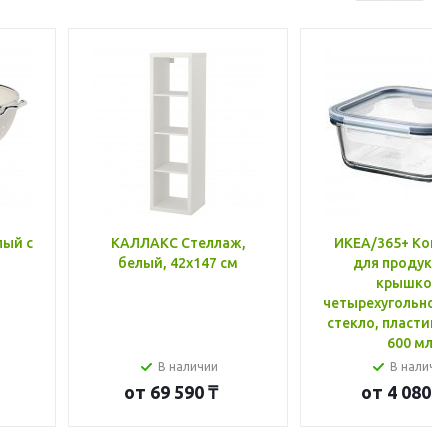
лый с
КАЛЛАКС Стеллаж,
ИКЕА/365+ Конт
белый, 42x147 см
для продукто
крышкой,
четырехугольной
стекло, пластик 
600 мл
В наличии
В наличи
от
69 590 ₸
от
4 080 ₸