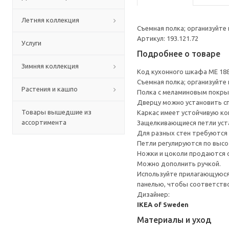
Летняя коллекция
Cъемная полка; организуйте
Артикул: 193.121.72
Услуги
Подробнее о товаре
Зимняя коллекция
Код кухонного шкафа ME 18
Cъемная полка; организуйте
Растения и кашпо
Полка с меламиновым покрыт
Дверцу можно установить сп
Товары вышедшие из
Каркас имеет устойчивую ко
ассортимента
Защелкивающиеся петли уста
Для разных стен требуются 
Петли регулируются по высот
Ножки и цоколи продаются 
Можно дополнить ручкой.
Используйте прилагающуюся 
панелью, чтобы соответств
Дизайнер:
IKEA of Sweden
Материалы и уход