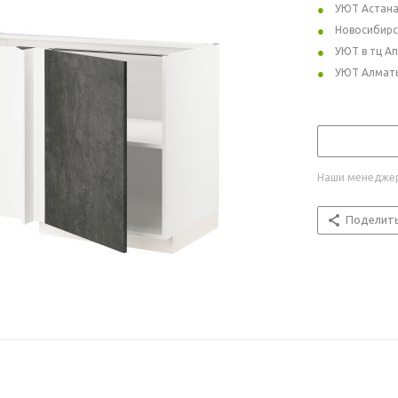
УЮТ Астан
Новосибирс
УЮТ в тц А
УЮТ Алмат
Наши менеджер
Поделит