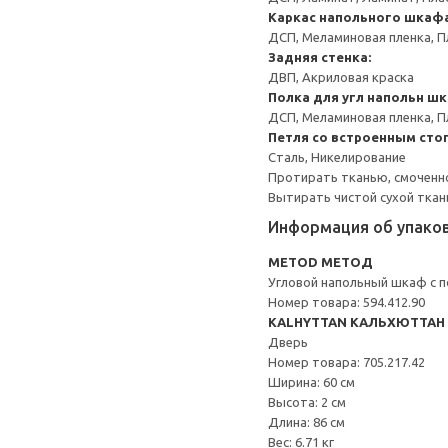
Каркас напольного шкаф
ДСП, Меламиновая пленка, П
Задняя стенка:
ДВП, Акриловая краска
Полка для угл напольн ш
ДСП, Меламиновая пленка, П
Петля со встроенным сто
Сталь, Никелирование
Протирать тканью, смоченн
Вытирать чистой сухой ткан
Информация об упако
METOD МЕТОД
Угловой напольный шкаф с 
Номер товара: 594.412.90
KALHYTTAN КАЛЬХЮТТАН
Дверь
Номер товара: 705.217.42
Ширина: 60 см
Высота: 2 см
Длина: 86 см
Вес: 6.71 кг