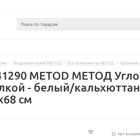
ухни
-
Модульные кухни МЕТОД
-
Все компоненты МЕТОД
-
Кухонные
441290 METOD МЕТОД Угл
лкой - белый/кальхюттан
x68 см
Нет в налич