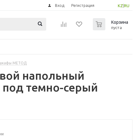
Вход
Регистрация
KZ
|
RU
0
Корзина
пуста
 шкафы МЕТОД
овой напольный
 под темно-серый
ии