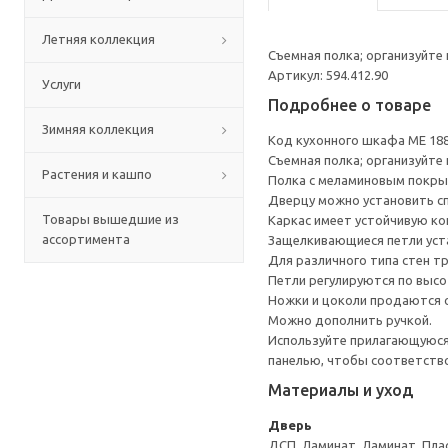
Летняя коллекция
Cъемная полка; организуйте
Артикул: 594.412.90
Услуги
Подробнее о товаре
Зимняя коллекция
Код кухонного шкафа ME 18
Cъемная полка; организуйте
Растения и кашпо
Полка с меламиновым покрыт
Дверцу можно установить сп
Товары вышедшие из
Каркас имеет устойчивую ко
ассортимента
Защелкивающиеся петли уста
Для различного типа стен т
Петли регулируются по высот
Ножки и цоколи продаются 
Можно дополнить ручкой.
Используйте прилагающуюся 
панелью, чтобы соответств
Материалы и уход
Дверь
ДСП, Ламинат, Ламинат, Пла