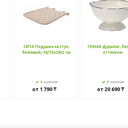
,
СИТА Подушка на стул,
ГЕМАК Дуршлаг, бе
бежевый, 38/35x38x2 см
оттенком
В наличии
В наличии
от
1 790 ₸
от
20 690 ₸