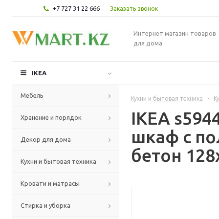
+7 727 31 22 666
Заказать звонок
Интернет магазин товаров
для дома
IKEA
Мебель
Кухни и бытовая техника
-
К
IKEA s59
Хранение и порядок
шкаф с по
Декор для дома
бетон 128
Кухни и бытовая техника
Кровати и матрасы
Стирка и уборка