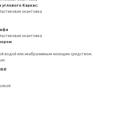
а углового
Каркас:
ластиковая окантовка
кафа
ластиковая окантовка
пором
ой водой или неабразивным моющим средством.
ью.
вке
полкой