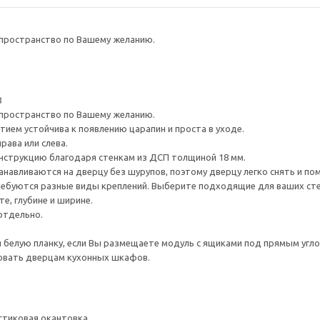
 пространство по Вашему желанию.
8
 пространство по Вашему желанию.
ием устойчива к появлению царапин и проста в уходе.
рава или слева.
нструкцию благодаря стенкам из ДСП толщиной 18 мм.
навливаются на дверцу без шурупов, поэтому дверцу легко снять и по
ребуются разные виды креплений. Выберите подходящие для ваших стен 
е, глубине и ширине.
отдельно.
белую планку, если Вы размещаете модуль с ящиками под прямым угл
овать дверцам кухонных шкафов.
стиковая окантовка