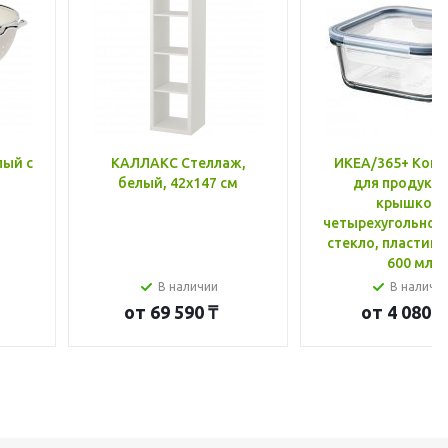
лый с
КАЛЛАКС Стеллаж,
ИКЕА/365+ Конт
белый, 42x147 см
для продукто
крышкой,
четырехугольной
стекло, пластик 
600 мл
В наличии
В наличи
от
69 590 ₸
от
4 080 ₸