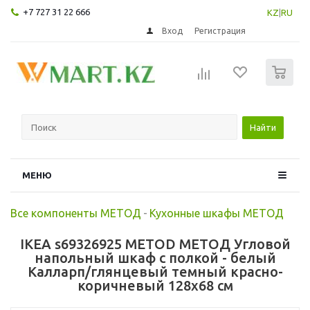
+7 727 31 22 666
KZ
|
RU
Вход
Регистрация
0
Найти
МЕНЮ
Все компоненты МЕТОД
-
Кухонные шкафы МЕТОД
IKEA s69326925 METOD МЕТОД Угловой
напольный шкаф с полкой - белый
Калларп/глянцевый темный красно-
коричневый 128x68 см