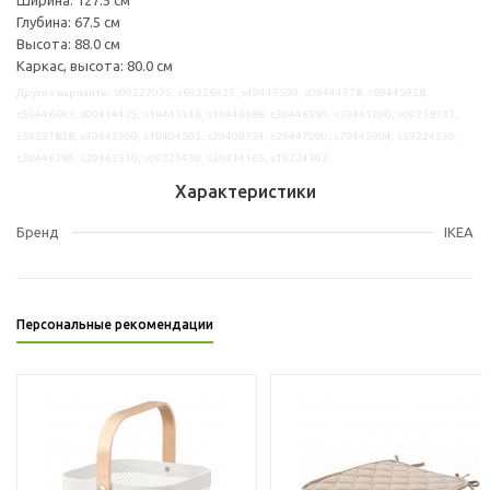
Глубина: 67.5 см
Высота: 88.0 см
Каркас, высота: 80.0 см
Другие варианты: s09227075, s69326925, s49445590, s09444578, s69445928,
s59446693, s09414425, s19445346, s19446586, s39446585, s59441290, s09258137,
s59231838, s49445509, s19404505, s29409734, s29447000, s79445904, s59224550,
s39446284, s29445510, s09225439, s29414165, s19224302
Характеристики
Бренд
IKEA
Персональные рекомендации