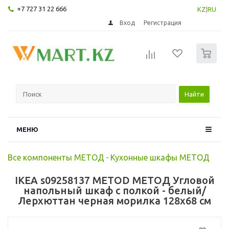
+7 727 31 22 666
KZ
|
RU
Вход
Регистрация
0
Найти
МЕНЮ
Все компоненты МЕТОД
-
Кухонные шкафы МЕТОД
IKEA s09258137 METOD МЕТОД Угловой
напольный шкаф с полкой - белый/
Лерхюттан черная морилка 128x68 см