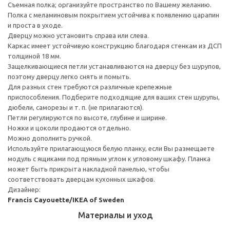
Cъемная полка; организуйте пространство по Вашему желанию.
Полка с меламиновым покрытием устойчива к появлению царапин
и проста в уходе.
Дверцу можно установить справа или слева.
Каркас имеет устойчивую конструкцию благодаря стенкам из ДСП
толщиной 18 мм.
Защелкивающиеся петли устанавливаются на дверцу без шурупов,
поэтому дверцу легко снять и помыть.
Для разных стен требуются различные крепежные
приспособления. Подберите подходящие для ваших стен шурупы,
дюбели, саморезы и т. п. (не прилагаются).
Петли регулируются по высоте, глубине и ширине.
Ножки и цоколи продаются отдельно.
Можно дополнить ручкой.
Используйте прилагающуюся белую планку, если Вы размещаете
модуль с ящиками под прямым углом к угловому шкафу. Планка
может быть прикрыта накладной панелью, чтобы
соответствовать дверцам кухонных шкафов.
Дизайнер:
Francis Cayouette/IKEA of Sweden
Материалы и уход