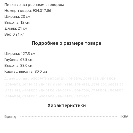
Петля со встроенным стопором
Номер товара: 904.017.86
Ширина: 20 см
Высота: 15 см
Длина: 21 см
Вес: 0.21 кг
Подробнее о размере товара
Ширина: 127.5 см
Глубина: 67.5 см
Высота: 88.0 см
Каркас, высота: 80.0 см
Другие варианты: s09227075, s69326925, s49445590, s09444578, s69445928,
s59446693, s09414425, s19445346, s19446586, s39446585, s59441290, s09258137,
s59231838, s49445509, s19404505, s29409734, s29447000, s79445904, s59224550,
s39446284, s29445510, s09225439, s29414165, s19224302
Характеристики
Бренд
IKEA