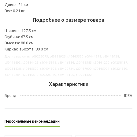
Длина: 21 см
Вес: 0.21 кг
Подробнее о размере товара
Ширина: 127.5 см
Глубина: 67.5 см
Высота: 88.0 см
Каркас, высота: 80.0 см
Другие варианты: s09227075, s69326925, s49445590, s09444578, s69445928,
s59446693, s09414425, s19445346, s19446586, s39446585, s59441290, s09258137,
s59231838, s49445509, s19404505, s29409734, s29447000, s79445904, s59224550,
s39446284, s29445510, s09225439, s29414165, s19224302
Характеристики
Бренд
IKEA
Персональные рекомендации