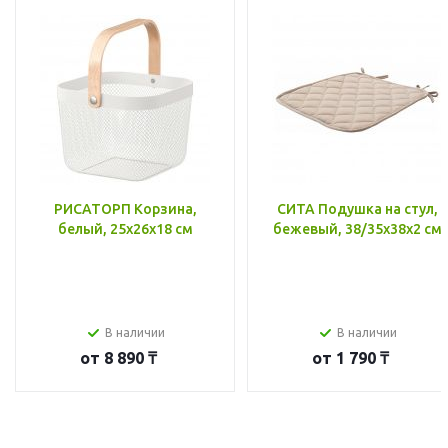
РИСАТОРП Корзина,
СИТА Подушка на стул,
белый, 25x26x18 см
бежевый, 38/35x38x2 см
В наличии
В наличии
от
8 890 ₸
от
1 790 ₸