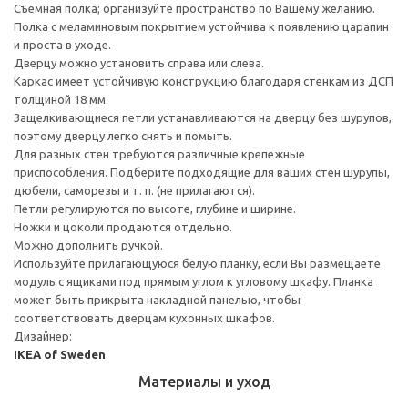
Cъемная полка; организуйте пространство по Вашему желанию.
Полка с меламиновым покрытием устойчива к появлению царапин
и проста в уходе.
Дверцу можно установить справа или слева.
Каркас имеет устойчивую конструкцию благодаря стенкам из ДСП
толщиной 18 мм.
Защелкивающиеся петли устанавливаются на дверцу без шурупов,
поэтому дверцу легко снять и помыть.
Для разных стен требуются различные крепежные
приспособления. Подберите подходящие для ваших стен шурупы,
дюбели, саморезы и т. п. (не прилагаются).
Петли регулируются по высоте, глубине и ширине.
Ножки и цоколи продаются отдельно.
Можно дополнить ручкой.
Используйте прилагающуюся белую планку, если Вы размещаете
модуль с ящиками под прямым углом к угловому шкафу. Планка
может быть прикрыта накладной панелью, чтобы
соответствовать дверцам кухонных шкафов.
Дизайнер:
IKEA of Sweden
Материалы и уход