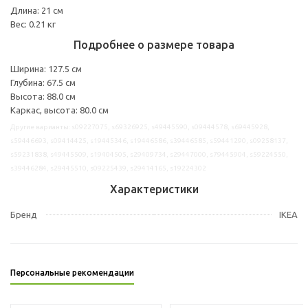
Длина: 21 см
Вес: 0.21 кг
Подробнее о размере товара
Ширина: 127.5 см
Глубина: 67.5 см
Высота: 88.0 см
Каркас, высота: 80.0 см
Другие варианты: s09227075, s69326925, s49445590, s09444578, s69445928,
s59446693, s09414425, s19445346, s19446586, s39446585, s59441290, s09258137,
s59231838, s49445509, s19404505, s29409734, s29447000, s79445904, s59224550,
s39446284, s29445510, s09225439, s29414165, s19224302
Характеристики
Бренд
IKEA
Персональные рекомендации