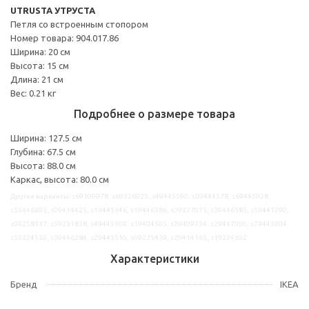
UTRUSTA УТРУСТА
Петля со встроенным стопором
Номер товара: 904.017.86
Ширина: 20 см
Высота: 15 см
Длина: 21 см
Вес: 0.21 кг
Подробнее о размере товара
Ширина: 127.5 см
Глубина: 67.5 см
Высота: 88.0 см
Каркас, высота: 80.0 см
Другие варианты: s69309978, s69326925, s49445590, s09444578, s69445928,
s59446693, s09414425, s19445346, s19446586, s09227075, s39446585, s59441290,
s09258137, s59231838, s49445509, s19404505, s29409734, s29447000, s79445904,
s59224550, s39446284, s29445510, s09225439, s29414165, s19224302
Характеристики
Бренд
IKEA