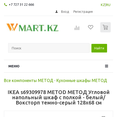
+7 727 31 22 666
KZ
|
RU
Вход
Регистрация
0
Найти
МЕНЮ
Все компоненты МЕТОД
-
Кухонные шкафы МЕТОД
IKEA s69309978 METOD МЕТОД Угловой
напольный шкаф с полкой - белый/
Воксторп темно-серый 128x68 см