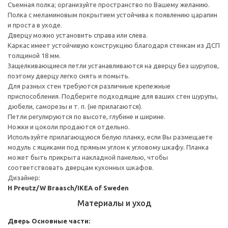
Cъемная полка; организуйте пространство по Вашему желанию.
Полка с меламиновым покрытием устойчива к появлению царапин
и проста в уходе.
Дверцу можно установить справа или слева.
Каркас имеет устойчивую конструкцию благодаря стенкам из ДСП
толщиной 18 мм.
Защелкивающиеся петли устанавливаются на дверцу без шурупов,
поэтому дверцу легко снять и помыть.
Для разных стен требуются различные крепежные
приспособления. Подберите подходящие для ваших стен шурупы,
дюбели, саморезы и т. п. (не прилагаются).
Петли регулируются по высоте, глубине и ширине.
Ножки и цоколи продаются отдельно.
Используйте прилагающуюся белую планку, если Вы размещаете
модуль с ящиками под прямым углом к угловому шкафу. Планка
может быть прикрыта накладной панелью, чтобы
соответствовать дверцам кухонных шкафов.
Дизайнер:
H Preutz/W Braasch/IKEA of Sweden
Материалы и уход
Дверь
Основные части: