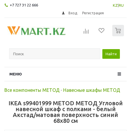
+7 727 31 22 666
KZ
|
RU
Вход
Регистрация
0
Найти
МЕНЮ
Все компоненты МЕТОД
-
Навесные шкафы МЕТОД
IKEA s99401999 METOD МЕТОД Угловой
навесной шкаф с полками - белый
Акстад/матовая поверхность синий
68x80 см