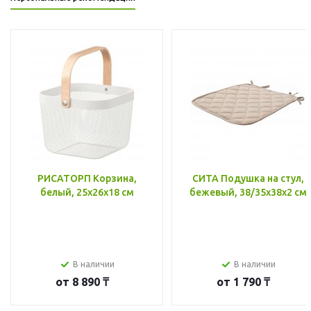
РИСАТОРП Корзина,
СИТА Подушка на стул,
белый, 25x26x18 см
бежевый, 38/35x38x2 см
В наличии
В наличии
от
8 890 ₸
от
1 790 ₸