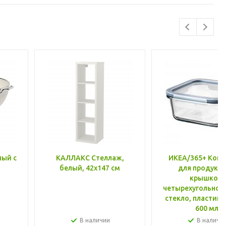
лый с
КАЛЛАКС Стеллаж,
ИКЕА/365+ Конт
белый, 42x147 см
для продукто
крышкой,
четырехугольной
стекло, пластик 
600 мл
В наличии
В наличи