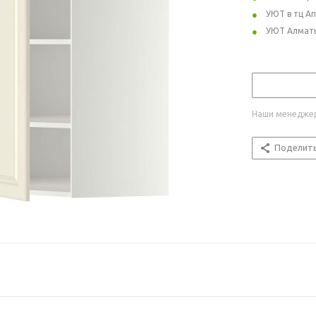
УЮТ в тц А
УЮТ Алмат
Наши менеджер
Поделит