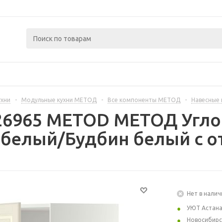
ухни
-
Модульные кухни МЕТОД
-
Все компоненты МЕТОД
-
Навесные
26965 METOD МЕТОД Угло
 белый/Будбин белый с о
Нет в налич
УЮТ Астан
Новосибирс