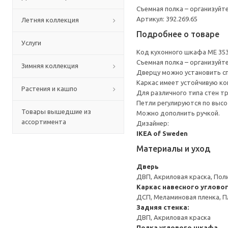
Съемная полка – организуйт
Артикул: 392.269.65
Летняя коллекция
Подробнее о товаре
Услуги
Код кухонного шкафа ME 35
Съемная полка – организуйт
Зимняя коллекция
Дверцу можно установить сп
Каркас имеет устойчивую ко
Растения и кашпо
Для различного типа стен т
Петли регулируются по высот
Товары вышедшие из
Можно дополнить ручкой.
ассортимента
Дизайнер:
IKEA of Sweden
Материалы и уход
Дверь
ДВП, Акриловая краска, Пол
Каркас навесного углово
ДСП, Меламиновая пленка, П
Задняя стенка:
ДВП, Акриловая краска
Полка углового шкафа