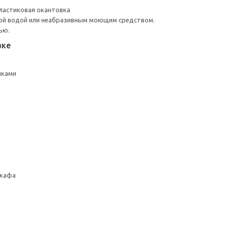
ластиковая окантовка
ой водой или неабразивным моющим средством.
ью.
вке
лками
шкафа