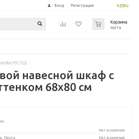
Вход
Регистрация
KZ
|
RU
0
Корзина
пуста
 шкафы МЕТОД
вой навесной шкаф с
ттенком 68x80 см
ии
а
Нет в наличии
к, Лента
Нет в наличии