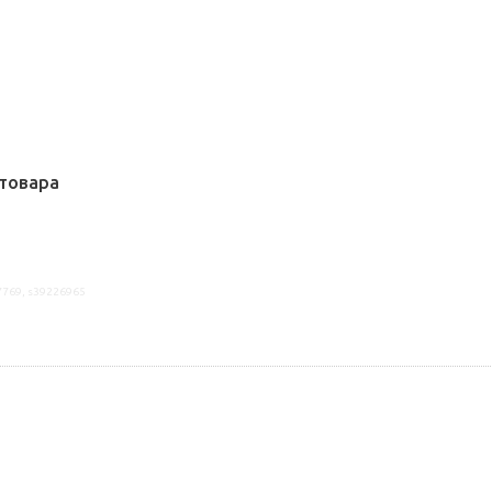
товара
7769, s39226965