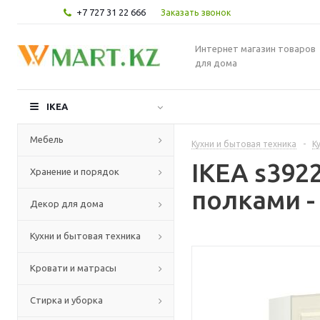
+7 727 31 22 666
Заказать звонок
Интернет магазин товаров
для дома
IKEA
Мебель
Кухни и бытовая техника
-
К
IKEA s392
Хранение и порядок
полками -
Декор для дома
Кухни и бытовая техника
Кровати и матрасы
Стирка и уборка