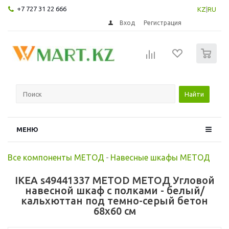
+7 727 31 22 666
KZ
|
RU
Вход
Регистрация
0
Найти
МЕНЮ
Все компоненты МЕТОД
-
Навесные шкафы МЕТОД
IKEA s49441337 METOD МЕТОД Угловой
навесной шкаф с полками - белый/
кальхюттан под темно-серый бетон
68x60 см