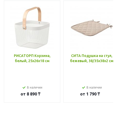
РИСАТОРП Корзина,
СИТА Подушка на стул,
белый, 25x26x18 см
бежевый, 38/35x38x2 см
В наличии
В наличии
от
8 890 ₸
от
1 790 ₸