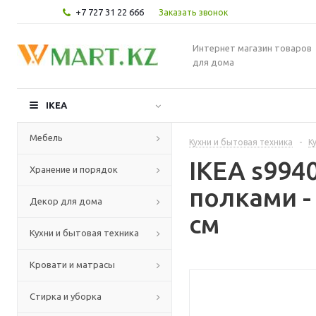
+7 727 31 22 666
Заказать звонок
Интернет магазин товаров
для дома
IKEA
Мебель
Кухни и бытовая техника
-
К
IKEA s994
Хранение и порядок
полками -
Декор для дома
см
Кухни и бытовая техника
Кровати и матрасы
Стирка и уборка