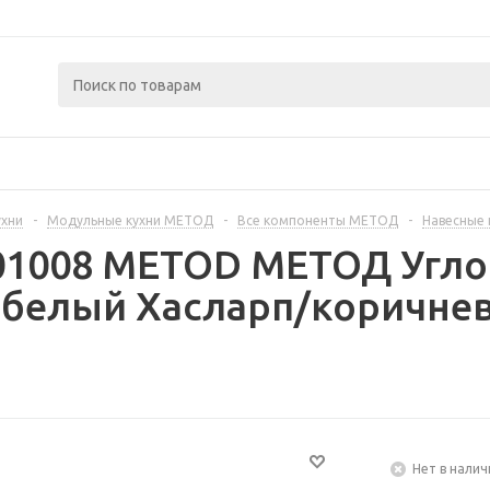
ухни
-
Модульные кухни МЕТОД
-
Все компоненты МЕТОД
-
Навесные
01008 METOD МЕТОД Угло
 белый Хасларп/коричнев
Нет в налич