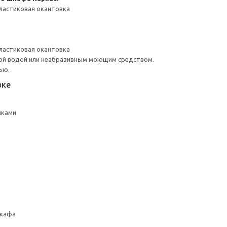
ластиковая окантовка
ластиковая окантовка
ой водой или неабразивным моющим средством.
ью.
вке
лками
шкафа