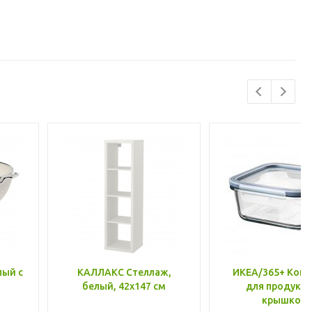
лый с
КАЛЛАКС Стеллаж,
ИКЕА/365+ Конт
белый, 42x147 см
для продукто
крышкой,