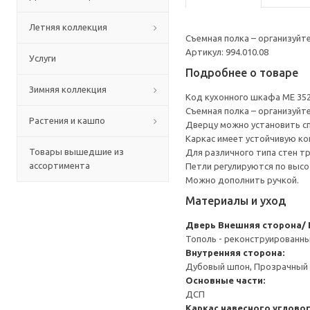
Летняя коллекция
Съемная полка – организуйт
Артикул: 994.010.08
Услуги
Подробнее о товаре
Зимняя коллекция
Код кухонного шкафа ME 35
Съемная полка – организуйт
Растения и кашпо
Дверцу можно установить сп
Каркас имеет устойчивую ко
Товары вышедшие из
Для различного типа стен т
ассортимента
Петли регулируются по высот
Можно дополнить ручкой.
Материалы и уход
Дверь
Внешняя сторона/ 
Тополь - реконструированн
Внутренняя сторона:
Дубовый шпон, Прозрачный 
Основные части:
ДСП
Каркас навесного углово