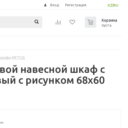
Вход
Регистрация
KZ
|
RU
0
Корзина
пуста
 шкафы МЕТОД
вой навесной шкаф с
ый с рисунком 68x60
ии