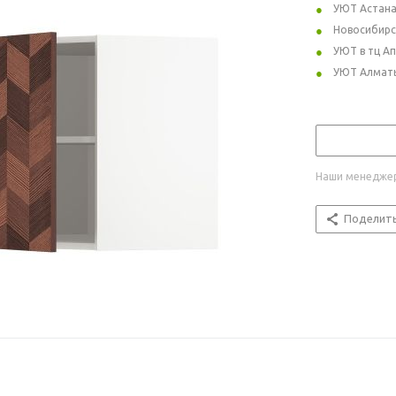
УЮТ Астан
Новосибирс
УЮТ в тц А
УЮТ Алмат
Наши менеджер
Поделит