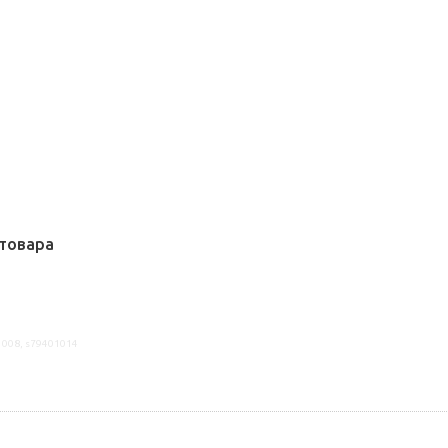
товара
1008, s79401014