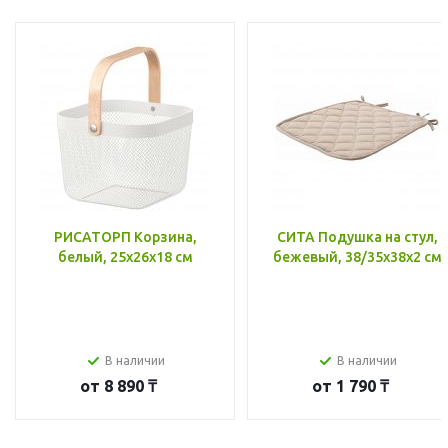
РИСАТОРП Корзина,
СИТА Подушка на стул,
белый, 25x26x18 см
бежевый, 38/35x38x2 см
В наличии
В наличии
от
8 890 ₸
от
1 790 ₸