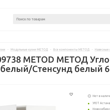
ухни
-
Модульные кухни МЕТОД
-
Все компоненты МЕТОД
-
Навесные
09738 METOD МЕТОД Угло
 белый/Стенсунд белый 6
Нет в налич
УЮТ Астан
Новосибирс