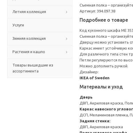
Съемная полка – организуйт
Артикул: 394.097.38
Летняя коллекция
Подробнее о товаре
Услуги
Код кухонного шкафа ME 35
Съемная полка – организуйт
Зимняя коллекция
Дверцу можно установить сп
Каркас имеет устойчивую ко
Растения и кашпо
Для различного типа стен т
Петли регулируются по высот
Товары вышедшие из
Можно дополнить ручкой.
ассортимента
Дизайнер:
IKEA of Sweden
Материалы и уход
Дверь
ДВП, Акриловая краска, Пол
Каркас навесного углово
ДСП, Меламиновая пленка, П
Задняя стенка:
ДВП, Акриловая краска
Полка углового шкафа