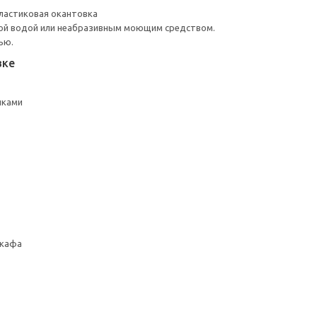
ластиковая окантовка
ой водой или неабразивным моющим средством.
ью.
вке
лками
шкафа