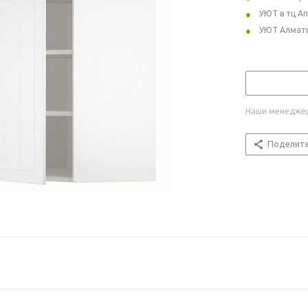
УЮТ в тц А
УЮТ Алмат
Наши менеджер
Поделит