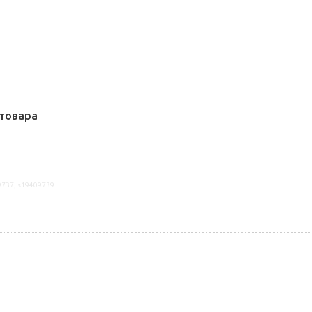
товара
9737, s19409739