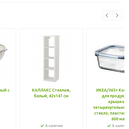
лый с
КАЛЛАКС Стеллаж,
ИКЕА/365+ Конт
белый, 42x147 см
для продукто
крышкой,
четырехугольной
стекло, пластик 
600 мл
В наличии
В наличи