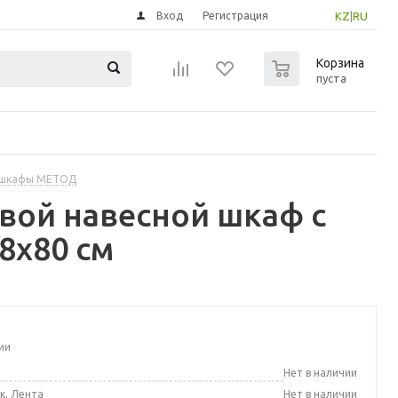
Вход
Регистрация
KZ
|
RU
0
Корзина
пуста
 шкафы МЕТОД
вой навесной шкаф с
8x80 см
ии
а
Нет в наличии
к, Лента
Нет в наличии