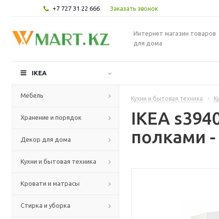
+7 727 31 22 666
Заказать звонок
Интернет магазин товаров
для дома
IKEA
Мебель
Кухни и бытовая техника
-
К
IKEA s394
Хранение и порядок
полками -
Декор для дома
Кухни и бытовая техника
Кровати и матрасы
Стирка и уборка