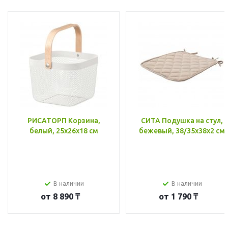
РИСАТОРП Корзина,
СИТА Подушка на стул,
белый, 25x26x18 см
бежевый, 38/35x38x2 см
В наличии
В наличии
от
8 890 ₸
от
1 790 ₸