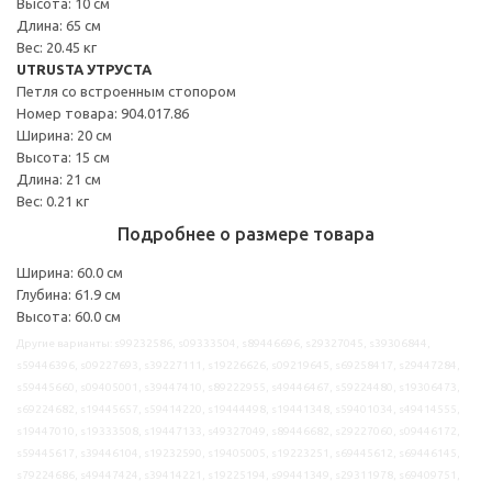
Высота: 10 см
Длина: 65 см
Вес: 20.45 кг
UTRUSTA УТРУСТА
Петля со встроенным стопором
Номер товара: 904.017.86
Ширина: 20 см
Высота: 15 см
Длина: 21 см
Вес: 0.21 кг
Подробнее о размере товара
Ширина: 60.0 см
Глубина: 61.9 см
Высота: 60.0 см
Другие варианты: s99232586, s09333504, s89446696, s29327045, s39306844,
s59446396, s09227693, s39227111, s19226626, s09219645, s69258417, s29447284,
s59445660, s09405001, s39447410, s89222955, s49446467, s59224480, s19306473,
s69224682, s19445657, s59414220, s19444498, s19441348, s59401034, s49414555,
s19447010, s19333508, s19447133, s49327049, s89446682, s29227060, s09446172,
s59445617, s39446104, s19232590, s19405005, s19223251, s69445612, s69446145,
s79224686, s49447424, s39414221, s19225194, s99441349, s29311978, s69409751,