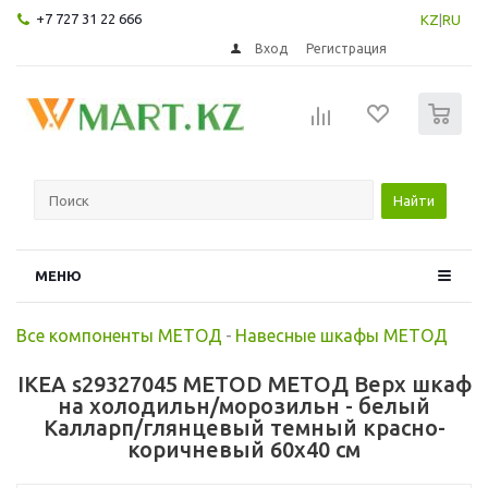
+7 727 31 22 666
KZ
|
RU
Вход
Регистрация
0
Найти
МЕНЮ
Все компоненты МЕТОД
-
Навесные шкафы МЕТОД
IKEA s29327045 METOD МЕТОД Верх шкаф
на холодильн/морозильн - белый
Калларп/глянцевый темный красно-
коричневый 60x40 см