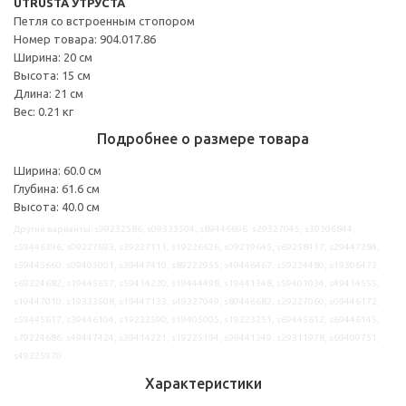
UTRUSTA УТРУСТА
Петля со встроенным стопором
Номер товара: 904.017.86
Ширина: 20 см
Высота: 15 см
Длина: 21 см
Вес: 0.21 кг
Подробнее о размере товара
Ширина: 60.0 см
Глубина: 61.6 см
Высота: 40.0 см
Другие варианты: s99232586, s09333504, s89446696, s29327045, s39306844,
s59446396, s09227693, s39227111, s19226626, s09219645, s69258417, s29447284,
s59445660, s09405001, s39447410, s89222955, s49446467, s59224480, s19306473,
s69224682, s19445657, s59414220, s19444498, s19441348, s59401034, s49414555,
s19447010, s19333508, s19447133, s49327049, s89446682, s29227060, s09446172,
s59445617, s39446104, s19232590, s19405005, s19223251, s69445612, s69446145,
s79224686, s49447424, s39414221, s19225194, s99441349, s29311978, s69409751,
s49225970
Характеристики