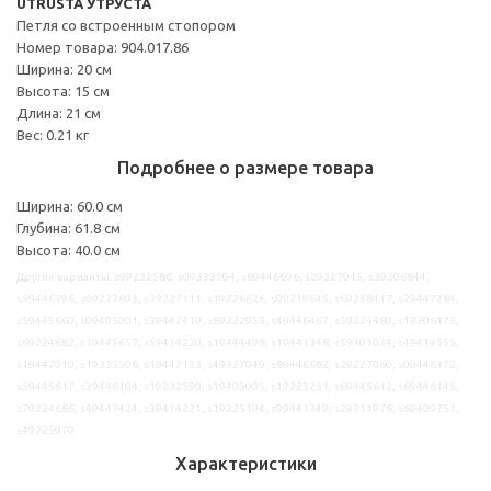
UTRUSTA УТРУСТА
Петля со встроенным стопором
Номер товара: 904.017.86
Ширина: 20 см
Высота: 15 см
Длина: 21 см
Вес: 0.21 кг
Подробнее о размере товара
Ширина: 60.0 см
Глубина: 61.8 см
Высота: 40.0 см
Другие варианты: s99232586, s09333504, s89446696, s29327045, s39306844,
s59446396, s09227693, s39227111, s19226626, s09219645, s69258417, s29447284,
s59445660, s09405001, s39447410, s89222955, s49446467, s59224480, s19306473,
s69224682, s19445657, s59414220, s19444498, s19441348, s59401034, s49414555,
s19447010, s19333508, s19447133, s49327049, s89446682, s29227060, s09446172,
s59445617, s39446104, s19232590, s19405005, s19223251, s69445612, s69446145,
s79224686, s49447424, s39414221, s19225194, s99441349, s29311978, s69409751,
s49225970
Характеристики