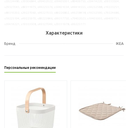
s59224480, s39306844, s99402022, s09405001, s89409750, s59414220, s09333504,
s29327045, s89311975, s99225576, s59401034, s49414555, s59232588, s19223251,
s89310202, s29227060, s99227033, s89226802, s49258418, s19232590, s79224686,
s19225194, s49225970, s89223846, s99317750, s79402023, s19405005, s69409751,
s39414221, s19333508, s49327049, s29311978, s99225171
Характеристики
Бренд
IKEA
Персональные рекомендации