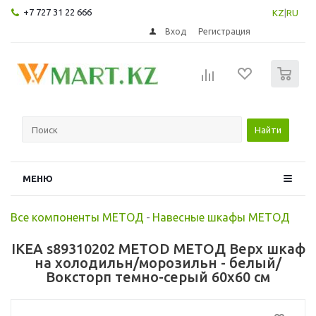
+7 727 31 22 666
KZ
|
RU
Вход
Регистрация
0
Найти
МЕНЮ
Все компоненты МЕТОД
-
Навесные шкафы МЕТОД
IKEA s89310202 METOD МЕТОД Верх шкаф
на холодильн/морозильн - белый/
Воксторп темно-серый 60x60 см