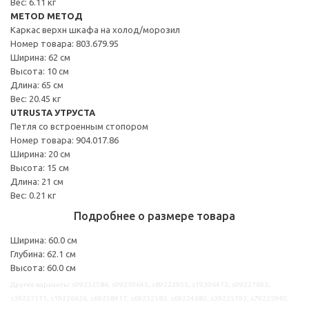
Вес: 6.11 кг
METOD МЕТОД
Каркас верхн шкафа на холод/морозил
Номер товара: 803.679.95
Ширина: 62 см
Высота: 10 см
Длина: 65 см
Вес: 20.45 кг
UTRUSTA УТРУСТА
Петля со встроенным стопором
Номер товара: 904.017.86
Ширина: 20 см
Высота: 15 см
Длина: 21 см
Вес: 0.21 кг
Подробнее о размере товара
Ширина: 60.0 см
Глубина: 62.1 см
Высота: 60.0 см
Другие варианты: s99232586, s09219645, s89222955, s19306473, s09227693,
s39227111, s19226626, s69258417, s69232583, s69224682, s39225193, s79225940,