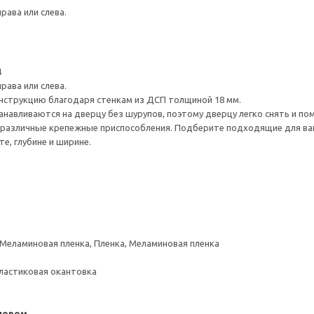
рава или слева.
4
рава или слева.
нструкцию благодаря стенкам из ДСП толщиной 18 мм.
навливаются на дверцу без шурупов, поэтому дверцу легко снять и по
различные крепежные приспособления. Подберите подходящие для ваших
е, глубине и ширине.
 Меламиновая пленка, Пленка, Меламиновая пленка
ластиковая окантовка
пором