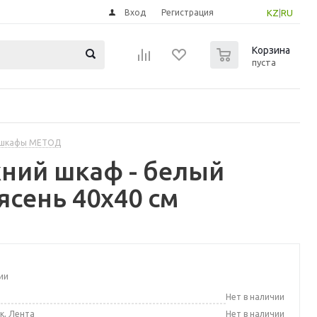
Вход
Регистрация
KZ
|
RU
0
Корзина
пуста
 шкафы МЕТОД
ний шкаф - белый
сень 40x40 см
ии
а
Нет в наличии
к, Лента
Нет в наличии