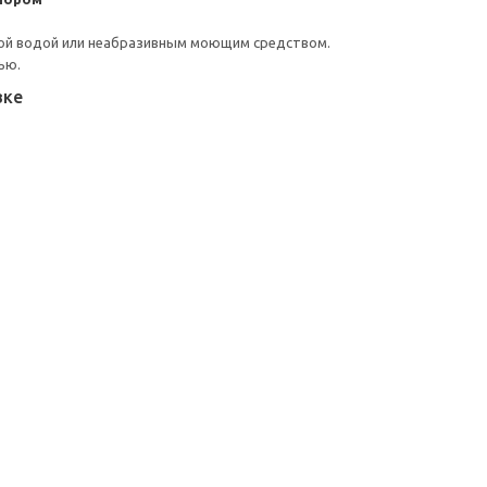
ой водой или неабразивным моющим средством.
ью.
вке