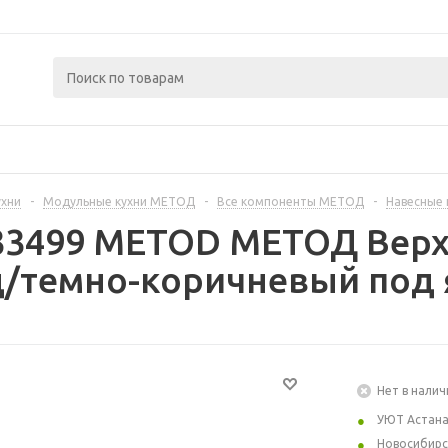
ухни
-
Модульные кухни МЕТОД
-
Все компоненты МЕТОД
-
Навесные
333499 METOD МЕТОД Верх
/темно-коричневый под я
Нет в налич
УЮТ Астан
Новосибирс