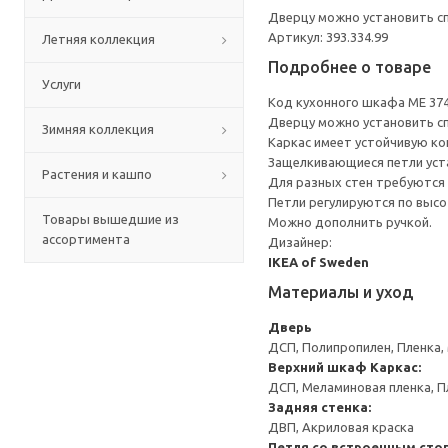
Дверцу можно установить сп
Артикул: 393.334.99
Летняя коллекция
Подробнее о товаре
Услуги
Код кухонного шкафа ME 37
Дверцу можно установить сп
Зимняя коллекция
Каркас имеет устойчивую ко
Защелкивающиеся петли уста
Растения и кашпо
Для разных стен требуются 
Петли регулируются по высот
Товары вышедшие из
Можно дополнить ручкой.
ассортимента
Дизайнер:
IKEA of Sweden
Материалы и уход
Дверь
ДСП, Полипропилен, Пленка,
Верхний шкаф
Каркас:
ДСП, Меламиновая пленка, П
Задняя стенка:
ДВП, Акриловая краска
Петля со встроенным сто