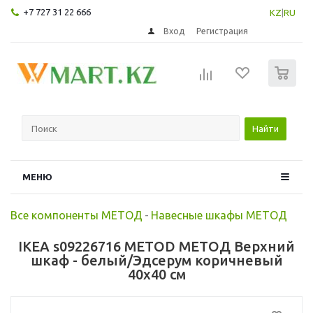
+7 727 31 22 666
KZ
|
RU
Вход
Регистрация
0
Найти
МЕНЮ
Все компоненты МЕТОД
-
Навесные шкафы МЕТОД
IKEA s09226716 METOD МЕТОД Верхний
шкаф - белый/Эдсерум коричневый
40x40 см