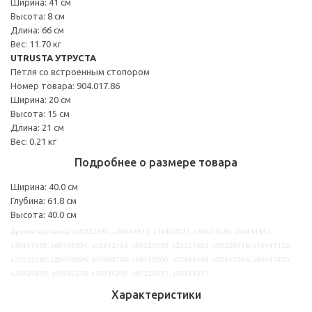
Ширина: 41 см
Высота: 8 см
Длина: 66 см
Вес: 11.70 кг
UTRUSTA УТРУСТА
Петля со встроенным стопором
Номер товара: 904.017.86
Ширина: 20 см
Высота: 15 см
Длина: 21 см
Вес: 0.21 кг
Подробнее о размере товара
Ширина: 40.0 см
Глубина: 61.8 см
Высота: 40.0 см
Другие варианты: s09232581, s29446312, s19402021, s59401029, s39414551,
s29447439, s69445594, s09312436, s49227059, s29227692, s09226716, s19447152,
s29232580, s29404996, s09409749, s59445900, s09444465, s29445906, s49447400,
s29224679, s09445276, s79414219, s49224937, s39441347
Характеристики