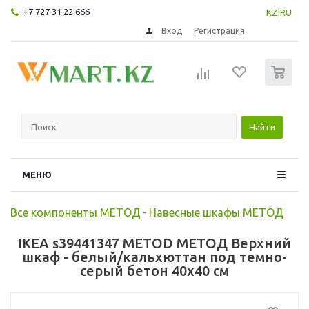
+7 727 31 22 666
KZ
|
RU
Вход
Регистрация
0
Найти
МЕНЮ
Все компоненты МЕТОД
-
Навесные шкафы МЕТОД
IKEA s39441347 METOD МЕТОД Верхний
шкаф - белый/кальхюттан под темно-
серый бетон 40x40 см