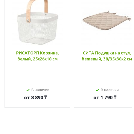
РИСАТОРП Корзина,
СИТА Подушка на стул,
белый, 25x26x18 см
бежевый, 38/35x38x2 см
В наличии
В наличии
от
8 890 ₸
от
1 790 ₸