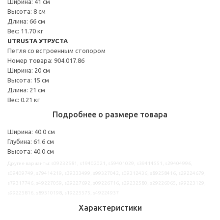
Ширина: 41 см
Высота: 8 см
Длина: 66 см
Вес: 11.70 кг
UTRUSTA УТРУСТА
Петля со встроенным стопором
Номер товара: 904.017.86
Ширина: 20 см
Высота: 15 см
Длина: 21 см
Вес: 0.21 кг
Подробнее о размере товара
Ширина: 40.0 см
Глубина: 61.6 см
Высота: 40.0 см
Другие варианты: s09232581, s19402021, s59401029, s39414551, s29404996,
s09409749, s79414219, s39333499, s99327042, s09312436, s89258416, s29224679,
s79317746, s49227059, s29227692, s09226716, s29232580, s29226065, s99223129,
s99225816, s89310198, s19225575, s49224937
Характеристики