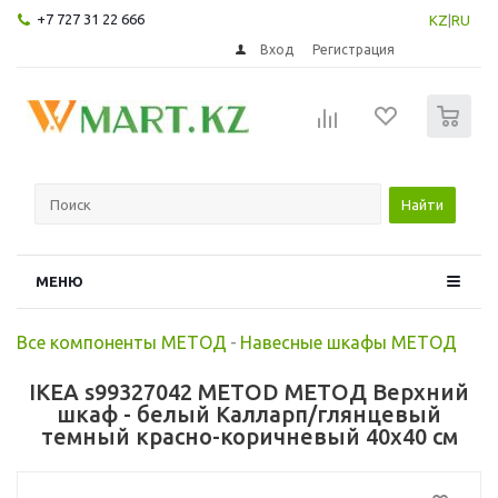
+7 727 31 22 666
KZ
|
RU
Вход
Регистрация
0
Найти
МЕНЮ
Все компоненты МЕТОД
-
Навесные шкафы МЕТОД
IKEA s99327042 METOD МЕТОД Верхний
шкаф - белый Калларп/глянцевый
темный красно-коричневый 40x40 см