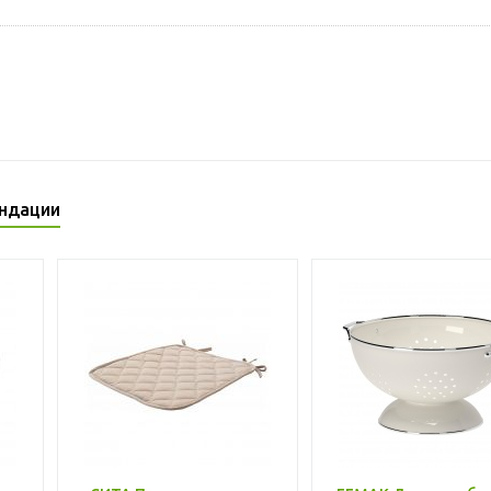
ндации