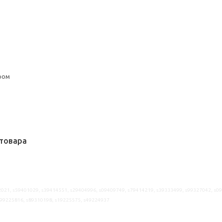
ром
товара
021, s59401029, s39414551, s29404996, s09409749, s79414219, s39333499, s99327042, s0
s99225816, s89310198, s19225575, s49224937