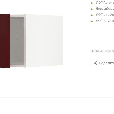
УЮТ Астан
Новосибирс
УЮТ в тц А
УЮТ Алмат
Наши менеджер
Поделит