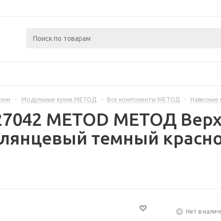
ухни
-
Модульные кухни МЕТОД
-
Все компоненты МЕТОД
-
Навесные
327042 METOD МЕТОД Верх
глянцевый темный красно
Нет в налич