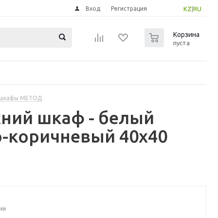
Вход
Регистрация
KZ
|
RU
0
Корзина
пуста
 шкафы МЕТОД
ний шкаф - белый
-коричневый 40x40
ии