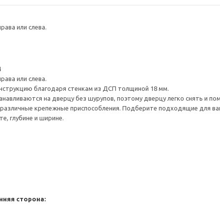
рава или слева.
4
рава или слева.
нструкцию благодаря стенкам из ДСП толщиной 18 мм.
навливаются на дверцу без шурупов, поэтому дверцу легко снять и по
различные крепежные приспособления. Подберите подходящие для ваших
е, глубине и ширине.
нняя сторона: