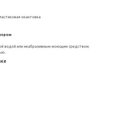
ластиковая окантовка
пором
ой водой или неабразивным моющим средством.
ью.
вке