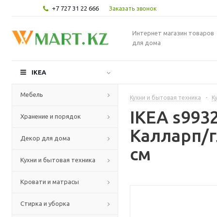
+7 727 31 22 666
Заказать звонок
Интернет магазин товаров
для дома
IKEA
Мебель
Кухни и бытовая техника
-
К
IKEA s99
Хранение и порядок
Калларп/
Декор для дома
см
Кухни и бытовая техника
Кровати и матрасы
Стирка и уборка