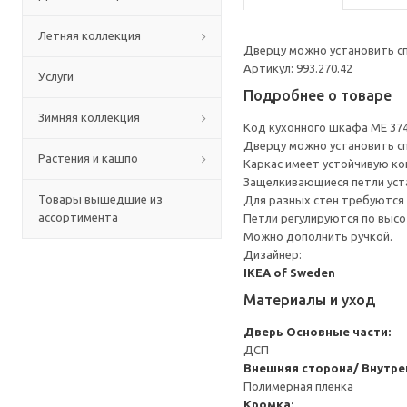
Летняя коллекция
Дверцу можно установить сп
Артикул: 993.270.42
Услуги
Подробнее о товаре
Зимняя коллекция
Код кухонного шкафа ME 37
Дверцу можно установить сп
Растения и кашпо
Каркас имеет устойчивую ко
Защелкивающиеся петли уста
Товары вышедшие из
Для разных стен требуются 
ассортимента
Петли регулируются по высот
Можно дополнить ручкой.
Дизайнер:
IKEA of Sweden
Материалы и уход
Дверь
Основные части:
ДСП
Внешняя сторона/ Внутре
Полимерная пленка
Кромка: