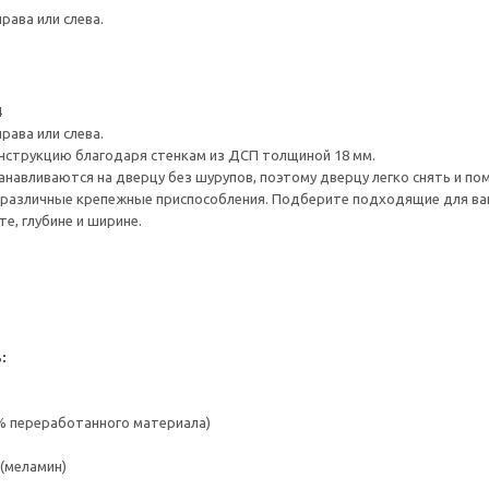
рава или слева.
4
рава или слева.
нструкцию благодаря стенкам из ДСП толщиной 18 мм.
навливаются на дверцу без шурупов, поэтому дверцу легко снять и по
различные крепежные приспособления. Подберите подходящие для ваших
е, глубине и ширине.
:
 % переработанного материала)
(меламин)