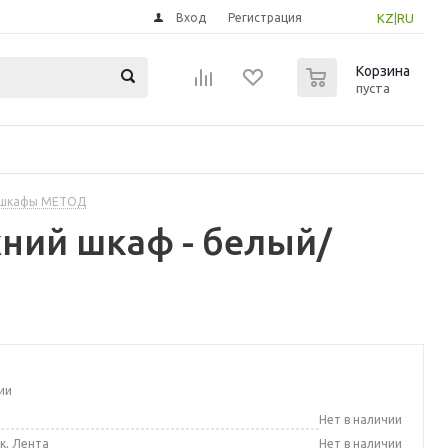
Вход
Регистрация
KZ
|
RU
0
Корзина
пуста
 шкафы МЕТОД
ний шкаф - белый/
ии
а
Нет в наличии
к, Лента
Нет в наличии