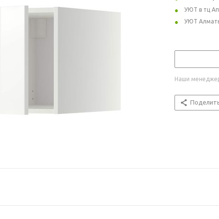
УЮТ в тц А
УЮТ Алмат
Наши менеджер
Поделит