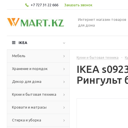
+7 727 31 22 666
Заказать звонок
Интернет магазин товаров
для дома
IKEA
Мебель
Кухни и бытовая техника
-
К
IKEA s092
Хранение и порядок
Рингульт 
Декор для дома
Кухни и бытовая техника
Кровати и матрасы
Стирка и уборка