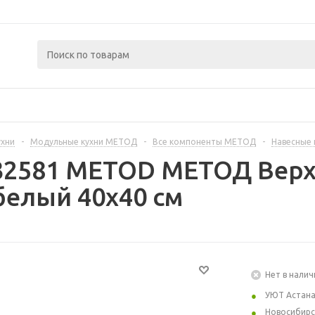
ухни
-
Модульные кухни МЕТОД
-
Все компоненты МЕТОД
-
Навесные
32581 METOD МЕТОД Верх
белый 40x40 см
Нет в налич
УЮТ Астан
Новосибирс