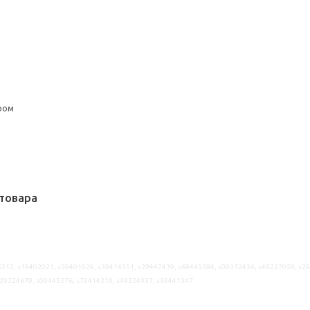
ром
товара
312, s19402021, s59401029, s39414551, s29447439, s69445594, s09312436, s49227059, s2
s29224679, s09445276, s79414219, s49224937, s39441347