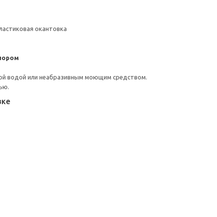
ластиковая окантовка
пором
ой водой или неабразивным моющим средством.
ью.
вке