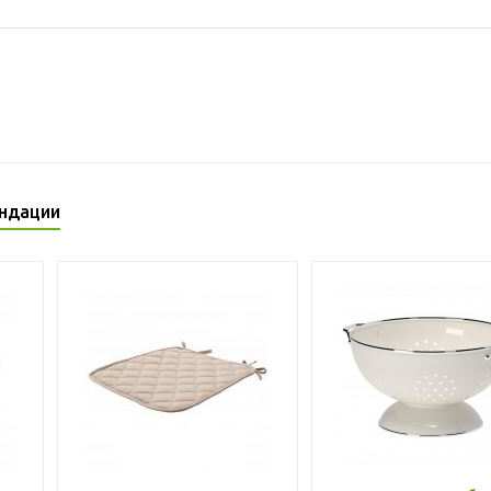
ндации