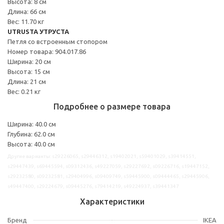
Высота: 8 см
Длина: 66 см
Вес: 11.70 кг
UTRUSTA УТРУСТА
Петля со встроенным стопором
Номер товара: 904.017.86
Ширина: 20 см
Высота: 15 см
Длина: 21 см
Вес: 0.21 кг
Подробнее о размере товара
Ширина: 40.0 см
Глубина: 62.0 см
Высота: 40.0 см
Другие варианты: s29226065, s29446312, s19402021, s59401029, s39414551,
s29447439, s69445594, s09312436, s49227059, s29227692, s09226716, s19447152,
s29232580, s09232581, s29404996, s09409749, s59445900, s09444465, s29445906,
s49447400, s29224679, s09445276, s79414219, s49224937, s39441347
Характеристики
Бренд
IKEA