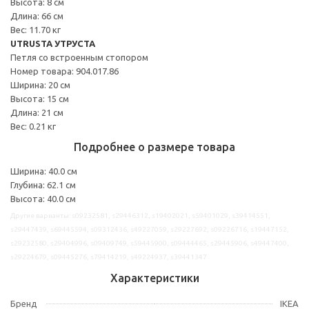
Высота: 8 см
Длина: 66 см
Вес: 11.70 кг
UTRUSTA УТРУСТА
Петля со встроенным стопором
Номер товара: 904.017.86
Ширина: 20 см
Высота: 15 см
Длина: 21 см
Вес: 0.21 кг
Подробнее о размере товара
Ширина: 40.0 см
Глубина: 62.1 см
Высота: 40.0 см
Другие варианты: s09232581, s29446312, s19402021, s59401029, s39414551,
s29447439, s69445594, s09312436, s49227059, s29227692, s09226716, s19447152,
s29232580, s29404996, s09409749, s59445900, s09444465, s29445906, s49447400,
s29224679, s09445276, s79414219, s49224937, s39441347
Характеристики
Бренд
IKEA