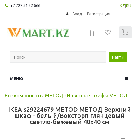
+7 727 31 22 666
KZ
|
RU
Вход
Регистрация
0
Найти
МЕНЮ
Все компоненты МЕТОД
-
Навесные шкафы МЕТОД
IKEA s29224679 METOD МЕТОД Верхний
шкаф - белый/Воксторп глянцевый
светло-бежевый 40x40 см