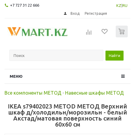
+7 727 31 22 666
KZ
|
RU
Вход
Регистрация
0
Найти
МЕНЮ
Все компоненты МЕТОД
-
Навесные шкафы МЕТОД
IKEA s79402023 METOD МЕТОД Верхний
шкаф д/холодильн/морозильн - белый
Акстад/матовая поверхность синий
60x60 см