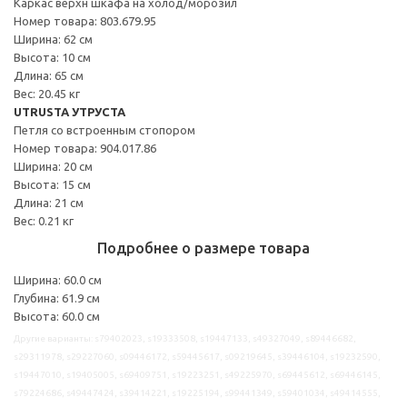
Каркас верхн шкафа на холод/морозил
Номер товара: 803.679.95
Ширина: 62 см
Высота: 10 см
Длина: 65 см
Вес: 20.45 кг
UTRUSTA УТРУСТА
Петля со встроенным стопором
Номер товара: 904.017.86
Ширина: 20 см
Высота: 15 см
Длина: 21 см
Вес: 0.21 кг
Подробнее о размере товара
Ширина: 60.0 см
Глубина: 61.9 см
Высота: 60.0 см
Другие варианты: s79402023, s19333508, s19447133, s49327049, s89446682,
s29311978, s29227060, s09446172, s59445617, s09219645, s39446104, s19232590,
s19447010, s19405005, s69409751, s19223251, s49225970, s69445612, s69446145,
s79224686, s49447424, s39414221, s19225194, s99441349, s59401034, s49414555,