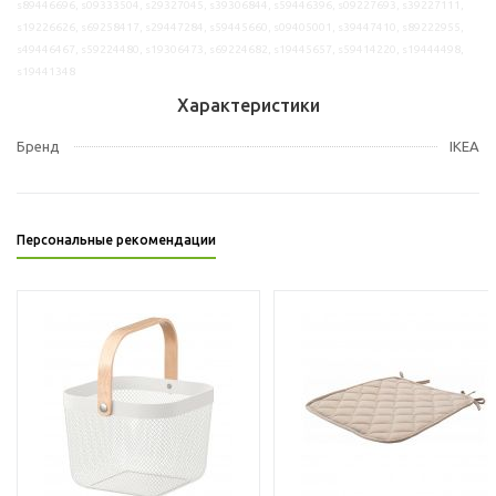
s89446696, s09333504, s29327045, s39306844, s59446396, s09227693, s39227111,
s19226626, s69258417, s29447284, s59445660, s09405001, s39447410, s89222955,
s49446467, s59224480, s19306473, s69224682, s19445657, s59414220, s19444498,
s19441348
Характеристики
Бренд
IKEA
Персональные рекомендации