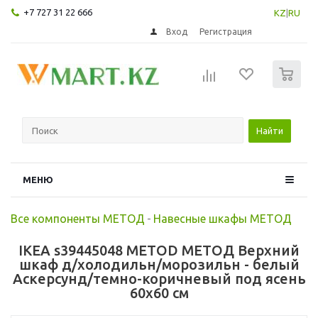
+7 727 31 22 666
KZ
|
RU
Вход
Регистрация
0
Найти
МЕНЮ
Все компоненты МЕТОД
-
Навесные шкафы МЕТОД
IKEA s39445048 METOD МЕТОД Верхний
шкаф д/холодильн/морозильн - белый
Аскерсунд/темно-коричневый под ясень
60x60 см