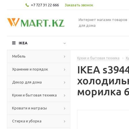
+7 727 31 22 666
Заказать звонок
Интернет магазин товаров
для дома
IKEA
Мебель
Кухни и бытовая техника
-
К
IKEA s39
Хранение и порядок
холодиль
Декор для дома
морилка 6
Кухни и бытовая техника
Кровати и матрасы
Стирка и уборка