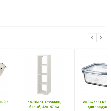
лый с
КАЛЛАКС Стеллаж,
ИКЕА/365+ Конт
белый, 42x147 см
для продукто