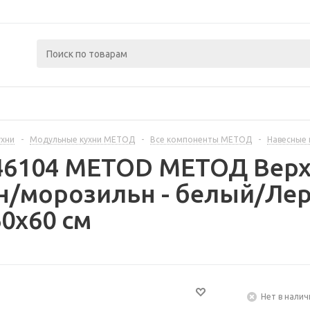
ухни
-
Модульные кухни МЕТОД
-
Все компоненты МЕТОД
-
Навесные
446104 METOD МЕТОД Верх
н/морозильн - белый/Лер
0x60 см
Нет в налич