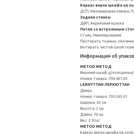
Каркас верхн шкафа на х
ДСП, Меламиновая пленка, П
Задняя стенка:
ДВП, Акриловая краска
Петля со встроенным сто
Сталь, Никелирование
Протирать тканью, смоченн
Вытирать чистой сухой ткан
Информация об упако
METOD МЕТОД
Верхний шкаф д/холодильн
Номер товара: 394.461.04
LERHYTTAN ЛЕРХЮТТАН
Дверь
Номер товара: 703.565.01
Ширина: 62 см
Высота: 2 см
Длина: 70 см
Вес: 3.30 кг
METOD МЕТОД
Каркас верхн шкафа на хол