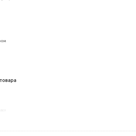
ром
товара
6809