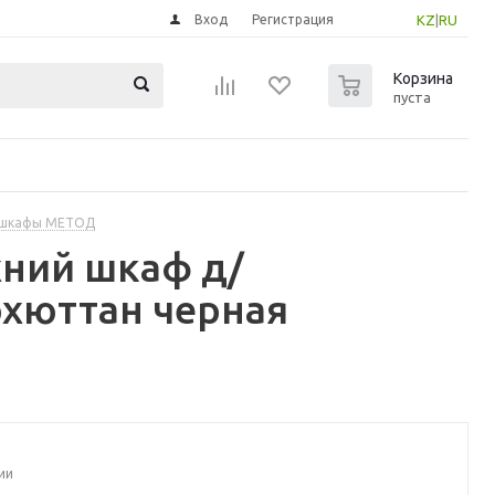
Вход
Регистрация
KZ
|
RU
0
Корзина
пуста
 шкафы МЕТОД
ний шкаф д/
хюттан черная
ии