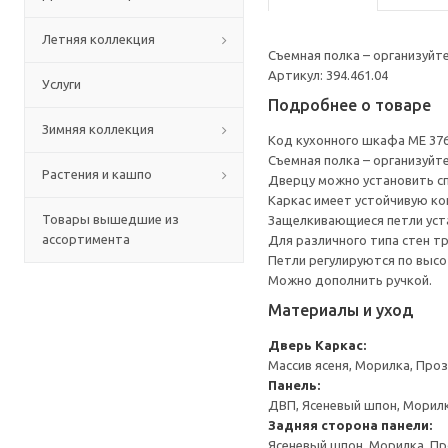
Летняя коллекция
Съемная полка – организуйт
Артикул: 394.461.04
Услуги
Подробнее о товаре
Зимняя коллекция
Код кухонного шкафа ME 37
Съемная полка – организуйт
Растения и кашпо
Дверцу можно установить сп
Каркас имеет устойчивую ко
Товары вышедшие из
Защелкивающиеся петли уста
ассортимента
Для различного типа стен т
Петли регулируются по высот
Можно дополнить ручкой.
Материалы и уход
Дверь
Каркас:
Массив ясеня, Морилка, Про
Панель:
ДВП, Ясеневый шпон, Морил
Задняя сторона панели:
Ясеневый шпон, Морилка, П