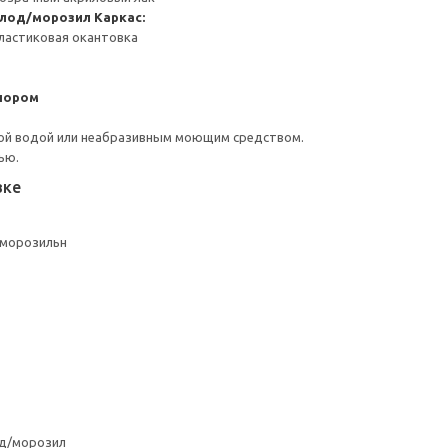
олод/морозил
Каркас:
ластиковая окантовка
пором
ой водой или неабразивным моющим средством.
ью.
вке
/морозильн
од/морозил