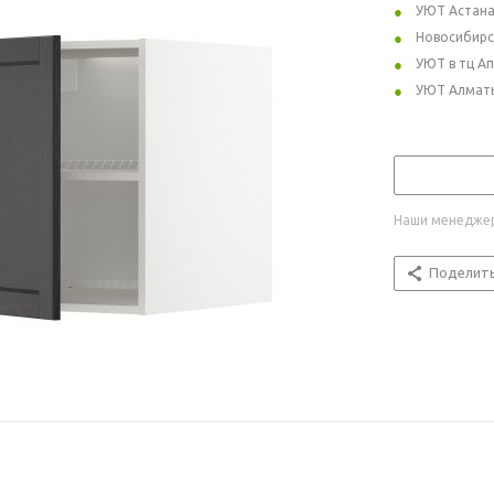
УЮТ Астан
Новосибирс
УЮТ в тц А
УЮТ Алмат
Наши менеджер
Поделит