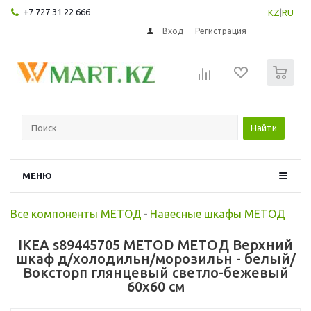
+7 727 31 22 666
KZ
|
RU
Вход
Регистрация
0
Найти
МЕНЮ
Все компоненты МЕТОД
-
Навесные шкафы МЕТОД
IKEA s89445705 METOD МЕТОД Верхний
шкаф д/холодильн/морозильн - белый/
Воксторп глянцевый светло-бежевый
60x60 см