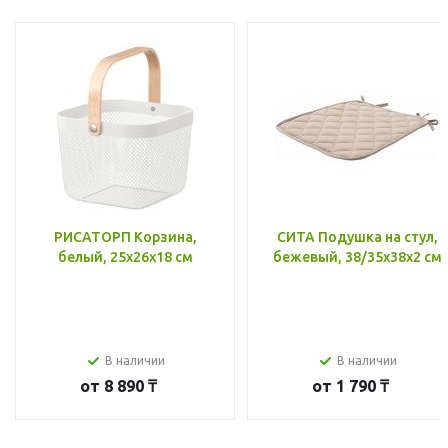
РИСАТОРП Корзина,
СИТА Подушка на стул,
белый, 25x26x18 см
бежевый, 38/35x38x2 см
В наличии
В наличии
от
8 890 ₸
от
1 790 ₸