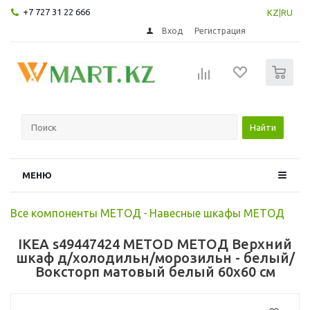
+7 727 31 22 666
KZ
|
RU
Вход
Регистрация
0
Найти
МЕНЮ
Все компоненты МЕТОД
-
Навесные шкафы МЕТОД
IKEA s49447424 METOD МЕТОД Верхний
шкаф д/холодильн/морозильн - белый/
Воксторп матовый белый 60x60 см