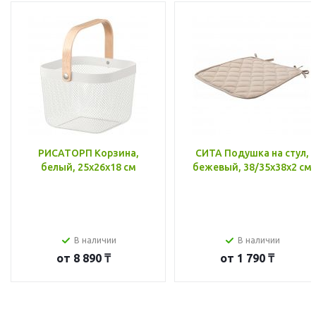
РИСАТОРП Корзина,
СИТА Подушка на стул,
белый, 25x26x18 см
бежевый, 38/35x38x2 см
В наличии
В наличии
от
8 890 ₸
от
1 790 ₸