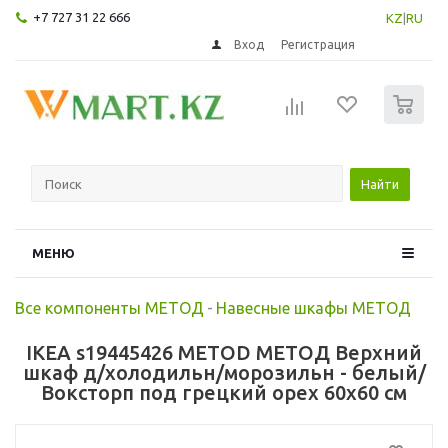
+7 727 31 22 666
KZ
|
RU
Вход
Регистрация
0
Найти
МЕНЮ
Все компоненты МЕТОД
-
Навесные шкафы МЕТОД
IKEA s19445426 METOD МЕТОД Верхний
шкаф д/холодильн/морозильн - белый/
Воксторп под грецкий орех 60x60 см