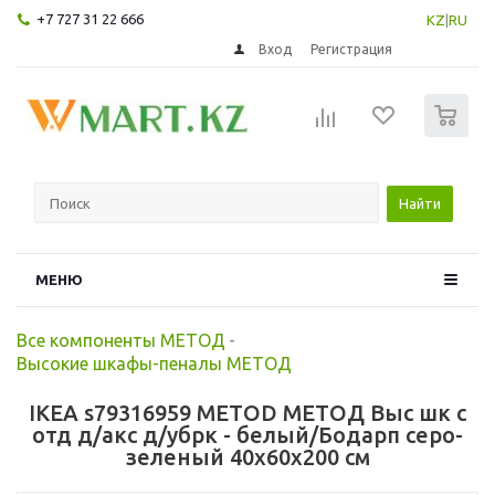
+7 727 31 22 666
KZ
|
RU
Вход
Регистрация
0
Найти
МЕНЮ
Все компоненты МЕТОД
-
Высокие шкафы-пеналы МЕТОД
IKEA s79316959 METOD МЕТОД Выс шк с
отд д/акс д/убрк - белый/Бодарп серо-
зеленый 40x60x200 см