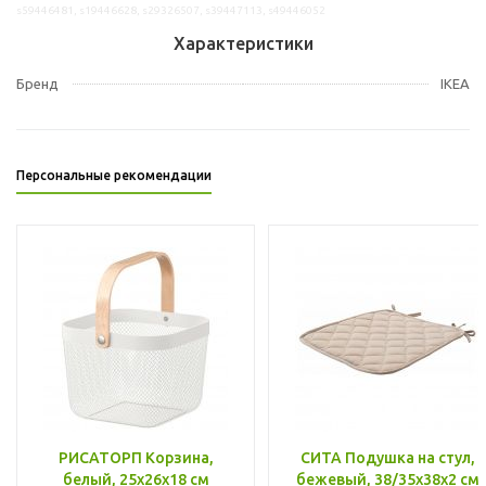
s59446481, s19446628, s29326507, s39447113, s49446052
Характеристики
Бренд
IKEA
Персональные рекомендации
РИСАТОРП Корзина,
СИТА Подушка на стул,
белый, 25x26x18 см
бежевый, 38/35x38x2 см