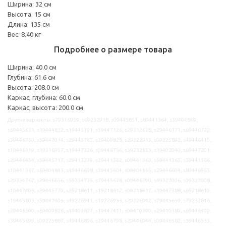
Ширина: 32 см
Высота: 15 см
Длина: 135 см
Вес: 8.40 кг
Подробнее о размере товара
Ширина: 40.0 см
Глубина: 61.6 см
Высота: 208.0 см
Каркас, глубина: 60.0 см
Каркас, высота: 200.0 см
Другие варианты: s79316959, s49232918, s09445851, s89441364, s39404849,
s69445631, s19444832, s19445191, s59447126, s29312628, s29446171, s69446720,
s39446750, s39447014, s29445765, s29409828, s29222915, s09225892, s49446410,
s19446119, s19316957, s19447326, s09446756, s39232853, s19402040, s69447201,
s29446454, s39445717, s29413279, s29441362, s09441363, s59441365, s39441366,
s19441367, s69404843, s49446698, s39445604, s09404855, s29446604, s89446955,
s29334767, s29446656, s59334775, s79445678, s09446290, s49327006, s09327008,
s19447406, s39445779, s39218611, s19218612, s09218617, s19447388, s69218619,
s19445803, s39447405, s49226941, s19226933, s29226942, s79445659, s79232846,
s29446500, s69409826, s49409827, s19447411, s09410390, s29410389, s69446409,
s39445699, s09225887, s49446896, s29446798, s29446944, s09446582, s39446533,