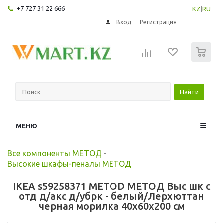
+7 727 31 22 666
KZ
|
RU
Вход
Регистрация
0
Найти
МЕНЮ
Все компоненты МЕТОД
-
Высокие шкафы-пеналы МЕТОД
IKEA s59258371 METOD МЕТОД Выс шк с
отд д/акс д/убрк - белый/Лерхюттан
черная морилка 40x60x200 см