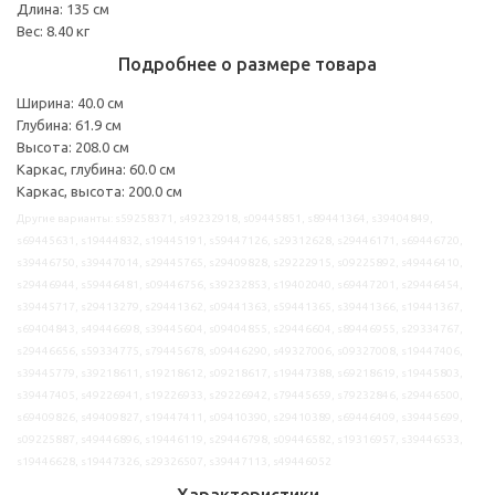
Длина: 135 см
Вес: 8.40 кг
Подробнее о размере товара
Ширина: 40.0 см
Глубина: 61.9 см
Высота: 208.0 см
Каркас, глубина: 60.0 см
Каркас, высота: 200.0 см
Другие варианты: s59258371, s49232918, s09445851, s89441364, s39404849,
s69445631, s19444832, s19445191, s59447126, s29312628, s29446171, s69446720,
s39446750, s39447014, s29445765, s29409828, s29222915, s09225892, s49446410,
s29446944, s59446481, s09446756, s39232853, s19402040, s69447201, s29446454,
s39445717, s29413279, s29441362, s09441363, s59441365, s39441366, s19441367,
s69404843, s49446698, s39445604, s09404855, s29446604, s89446955, s29334767,
s29446656, s59334775, s79445678, s09446290, s49327006, s09327008, s19447406,
s39445779, s39218611, s19218612, s09218617, s19447388, s69218619, s19445803,
s39447405, s49226941, s19226933, s29226942, s79445659, s79232846, s29446500,
s69409826, s49409827, s19447411, s09410390, s29410389, s69446409, s39445699,
s09225887, s49446896, s19446119, s29446798, s09446582, s19316957, s39446533,
s19446628, s19447326, s29326507, s39447113, s49446052
Характеристики