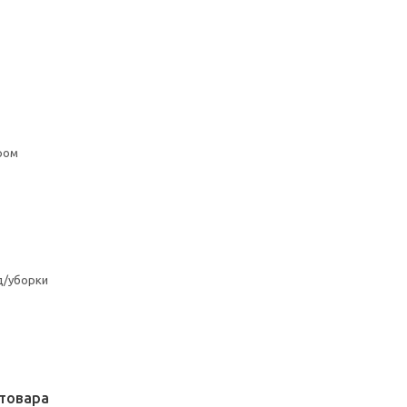
ром
д/уборки
товара