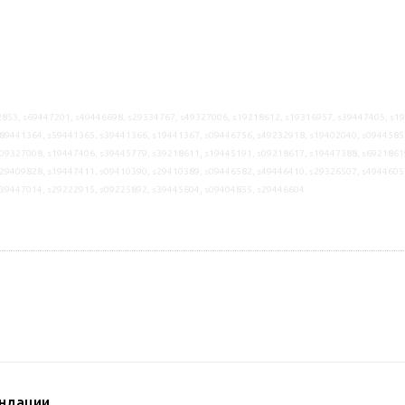
853, s69447201, s49446698, s29334767, s49327006, s19218612, s19316957, s39447405, s1
89441364, s59441365, s39441366, s19441367, s09446756, s49232918, s19402040, s0944585
09327008, s19447406, s39445779, s39218611, s19445191, s09218617, s19447388, s6921861
29409828, s19447411, s09410390, s29410389, s09446582, s49446410, s29326507, s4944605
s39447014, s29222915, s09225892, s39445604, s09404855, s29446604
ндации