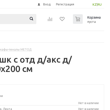
Вход
Регистрация
KZ
|
RU
0
Корзина
пуста
шкафы-пеналы МЕТОД
к с отд д/акс д/
x200 см
ии
а
Нет в наличии
к, Лента
Нет в наличии