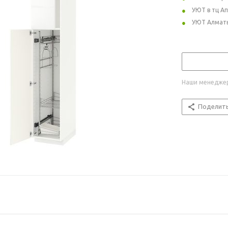
УЮТ в тц А
УЮТ Алмат
Наши менеджер
Поделит