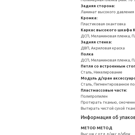
Задняя сторона:
Ламинат высокого давления 
Кромка:
Пластиковая окантовка
Каркас высокого шкафа
ДСП, Меламиновая пленка, П
Задняя стенка:
ДВП, Акриловая краска
Полка
ДСП, Меламиновая пленка, П
Петля со встроенным сто
Сталь, Никелирование
Модуль д/хран аксессуар
Сталь, Пигментированное п
Пластмассовые части:
Полипропилен
Протирать тканью, смоченн
Вытирать чистой сухой ткан
Информация об упако
METOD МЕТОД
Выс шк с отд д/акс д/убрк