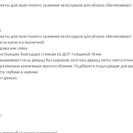
нты для практичного хранения аксессуаров для уборки обеспечивают 
8
нты для практичного хранения аксессуаров для уборки обеспечивают 
на кухне и в прачечной.
рава или слева.
нструкцию благодаря стенкам из ДСП толщиной 18 мм.
навливаются на дверцу без шурупов, поэтому дверцу легко снять и по
различные крепежные приспособления. Подберите подходящие для ваших
е, глубине и ширине.
отдельно.
:
 % переработанного материала)