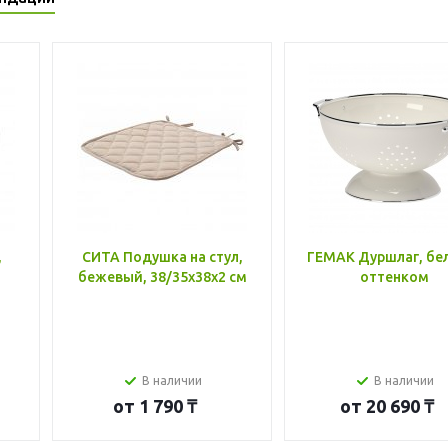
,
СИТА Подушка на стул,
ГЕМАК Дуршлаг, бе
бежевый, 38/35x38x2 см
оттенком
В наличии
В наличии
от
1 790 ₸
от
20 690 ₸