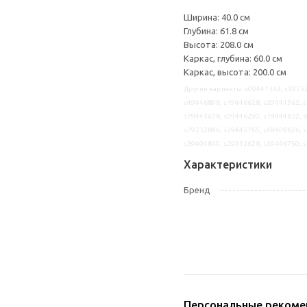
Ширина: 40.0 см
Глубина: 61.8 см
Высота: 208.0 см
Каркас, глубина: 60.0 см
Каркас, высота: 200.0 см
Другие варианты: s09441363, s39232
s49446896, s19446628, s29441362, s
s79445678, s09446290, s19444832, s
s79232846, s29445765, s69409826, s
s39404849, s29312628, s39446750, 
Характеристики
Бренд
Персональные рекоме