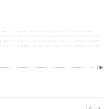
9226933, s79445659, s39446533, s59446481, s29446500, s49409827, s39445699,
1, s29446454, s39445717, s29413279, s89446955, s69445631, s29446656, s59334775,
9, s19446119, s59447126, s19447326, s49226941, s29446171, s29226942, s69446720,
2, s39447113, s69404843, s19445803, s29446798, s29446944, s69446409, s09225887,
IKEA