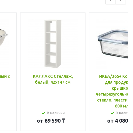
лый с
КАЛЛАКС Стеллаж,
ИКЕА/365+ Конт
белый, 42x147 см
для продукто
крышкой,
четырехугольной
стекло, пластик 
600 мл
В наличии
В наличи
от
69 590 ₸
от
4 080 ₸