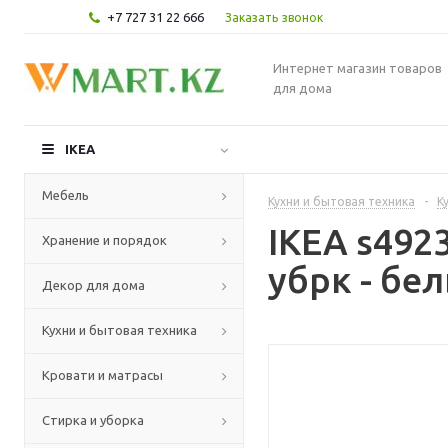
+7 727 31 22 666
Заказать звонок
Интернет магазин товаров
для дома
IKEA
Мебель
Кухни и бытовая техника
-
К
IKEA s492
Хранение и порядок
убрк - бе
Декор для дома
Кухни и бытовая техника
Кровати и матрасы
Стирка и уборка