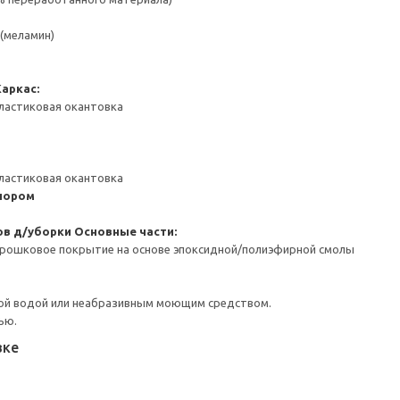
(меламин)
Каркас:
ластиковая окантовка
ластиковая окантовка
пором
ов д/уборки
Основные части:
орошковое покрытие на основе эпоксидной/полиэфирной смолы
ой водой или неабразивным моющим средством.
ью.
вке