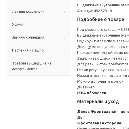
Выдвижные внутренние элеме
Артикул: 492.329.18
Летняя коллекция
Подробнее о товаре
Услуги
Код кухонного шкафа ME 55
Выдвижные внутренние элеме
Зимняя коллекция
Подходит для использования 
Дверцу можно установить сп
Растения и кашпо
Каркас имеет устойчивую ко
Защелкивающиеся петли уста
Товары вышедшие из
Для разных стен требуются 
ассортимента
Петли регулируются по высот
Ножки и цоколи продаются 
Можно дополнить ручкой.
Дизайнер:
IKEA of Sweden
Материалы и уход
Дверь
Фронтальная часть
ДВП
Фронтальная сторона:
Полимерная пленка (мин. 70