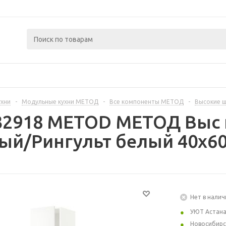
ухни
-
Модульные кухни МЕТОД
-
Все компоненты МЕТОД
-
Высокие 
32918 METOD МЕТОД Выс ш
лый/Рингульт белый 40x60
Нет в налич
УЮТ Астан
Новосибирс