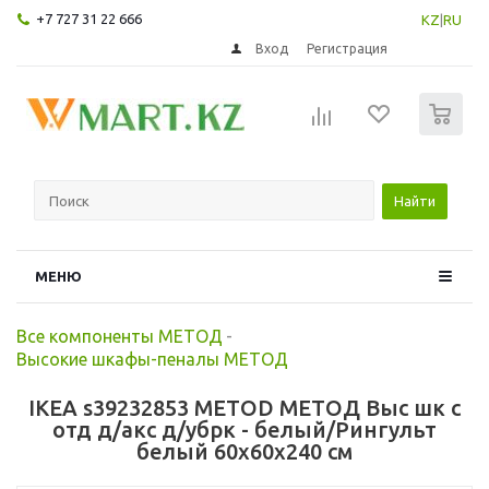
+7 727 31 22 666
KZ
|
RU
Вход
Регистрация
0
Найти
МЕНЮ
Все компоненты МЕТОД
-
Высокие шкафы-пеналы МЕТОД
IKEA s39232853 METOD МЕТОД Выс шк с
отд д/акс д/убрк - белый/Рингульт
белый 60x60x240 см