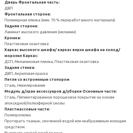
Дверь
Фронтальная часть:
ДВП
Фронтальная сторона:
Полимерная пленка (мин. 70 % переработанного материала)
Задняя сторона:
Ламинат высокого давления (меламин)
Кромка:
Пластиковая окантовка
Каркас высокого шкафа/ каркас верхн шкафа на холод/
морозил
Каркас:
ДСП, Меламиновая пленка, Пластиковая окантовка
Задняя стенка:
ДВП, Акриловая краска
Петля со встроенным стопором
Сталь, Никелирование
Модуль д/хран аксессуаров д/уборки
Основные части:
Сталь, Пигментированное порошковое покрытие на основе
эпоксидной/полиэфирной смолы
Пластмассовые части:
Полипропилен
Протирать тканью, смоченной водой или неабразивным моющим
средством.
Вытирать чистой сухой тканью.