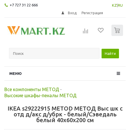
+7 727 31 22 666
KZ
|
RU
Вход
Регистрация
0
Найти
МЕНЮ
Все компоненты МЕТОД
-
Высокие шкафы-пеналы МЕТОД
IKEA s29222915 METOD МЕТОД Выс шк с
отд д/акс д/убрк - белый/Сэведаль
белый 40x60x200 см