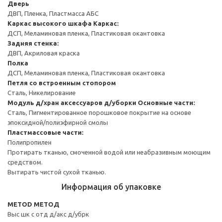
Дверь
ДВП, Пленка, Пластмасса АБС
Каркас высокого шкафа
Каркас:
ДСП, Меламиновая пленка, Пластиковая окантовка
Задняя стенка:
ДВП, Акриловая краска
Полка
ДСП, Меламиновая пленка, Пластиковая окантовка
Петля со встроенным стопором
Сталь, Никелирование
Модуль д/хран аксессуаров д/уборки
Основные части:
Сталь, Пигментированное порошковое покрытие на основе
эпоксидной/полиэфирной смолы
Пластмассовые части:
Полипропилен
Протирать тканью, смоченной водой или неабразивным моющим
средством.
Вытирать чистой сухой тканью.
Информация об упаковке
METOD МЕТОД
Выс шк с отд д/акс д/убрк