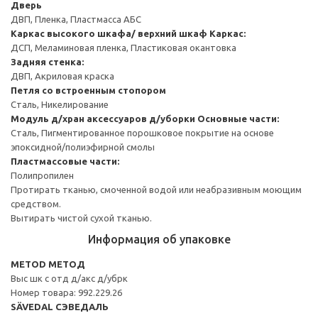
Дверь
ДВП, Пленка, Пластмасса АБС
Каркас высокого шкафа/ верхний шкаф
Каркас:
ДСП, Меламиновая пленка, Пластиковая окантовка
Задняя стенка:
ДВП, Акриловая краска
Петля со встроенным стопором
Сталь, Никелирование
Модуль д/хран аксессуаров д/уборки
Основные части:
Сталь, Пигментированное порошковое покрытие на основе
эпоксидной/полиэфирной смолы
Пластмассовые части:
Полипропилен
Протирать тканью, смоченной водой или неабразивным моющим
средством.
Вытирать чистой сухой тканью.
Информация об упаковке
METOD МЕТОД
Выс шк с отд д/акс д/убрк
Номер товара: 992.229.26
SÄVEDAL СЭВЕДАЛЬ