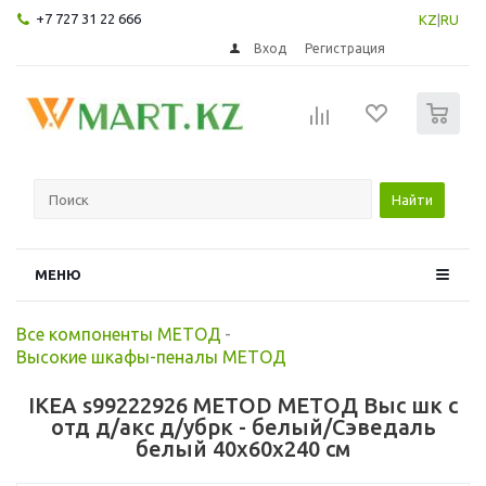
+7 727 31 22 666
KZ
|
RU
Вход
Регистрация
0
Найти
МЕНЮ
Все компоненты МЕТОД
-
Высокие шкафы-пеналы МЕТОД
IKEA s99222926 METOD МЕТОД Выс шк с
отд д/акс д/убрк - белый/Сэведаль
белый 40x60x240 см