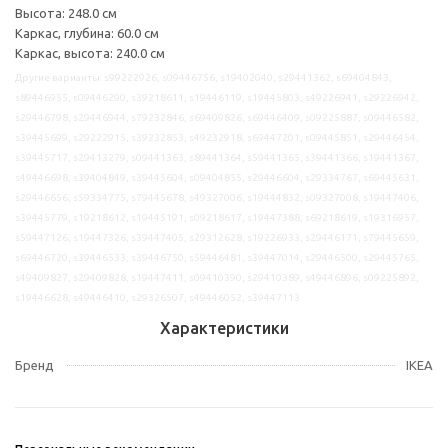
Высота: 248.0 см
Каркас, глубина: 60.0 см
Каркас, высота: 240.0 см
Другие варианты: s99222926, s09446756, s19402040, s29441362, s69404843,
s89446955, s09446290, s39218611, s19446119, s19445803, s49226941, s29226942,
s29446798, s29446944, s79232846, s69409826, s69446409, s09225887, s09446582,
s39445699, s29222915, s39232853, s49232918, s69447201, s09445851, s29446454,
s39445717, s29413279, s09441363, s89441364, s59441365, s39441366, s19441367,
s49446698, s39404849, s39445604, s09404855, s29446604, s29334767, s69445631,
s29446656, s59334775, s79445678, s49327006, s19444832, s09327008, s19447406,
s39445779, s19218612, s19445191, s09218617, s19447388, s69218619, s19316957,
s59447126, s19447326, s39447405, s29312628, s19226933, s29446171, s79445659,
s69446720, s39446533, s39446750, s59446481, s39447014, s29446500, s29445765,
s49409827, s29409828, s19447411, s09410390, s29410389, s49446896, s09225892,
s19446628, s49446410, s29326507, s49446052, s39447113
Характеристики
Бренд
IKEA