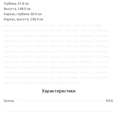
Глубина: 61.8 см
Высота: 248.0 см
Каркас, глубина: 60.0 см
Каркас, высота: 240.0 см
Другие варианты: s79222913, s39232853, s69447201, s09441363, s49446698,
s29334767, s49327006, s19218612, s19316957, s39447405, s19226933, s79445659,
s39446533, s59446481, s29446500, s49409827, s39445699, s49446896, s19446628,
s69446409, s29222915, s09446756, s49232918, s19402040, s09445851, s29446454,
s39445717, s29413279, s29441362, s89441364, s59441365, s39441366, s19441367,
s89446955, s69445631, s29446656, s59334775, s79445678, s09446290, s19444832,
s09327008, s19447406, s39445779, s39218611, s19445191, s09218617, s19447388,
s69218619, s19446119, s59447126, s19447326, s49226941, s29446171, s29226942,
s69446720, s79232846, s29445765, s69409826, s29409828, s19447411, s09410390,
s29410389, s09446582, s49446410, s29326507, s49446052, s39447113, s69404843,
s19445803, s29446798, s29446944, s09225887, s39404849, s29312628, s39446750,
s39447014, s09225892, s39445604, s29446604, s09404855
Характеристики
Бренд
IKEA