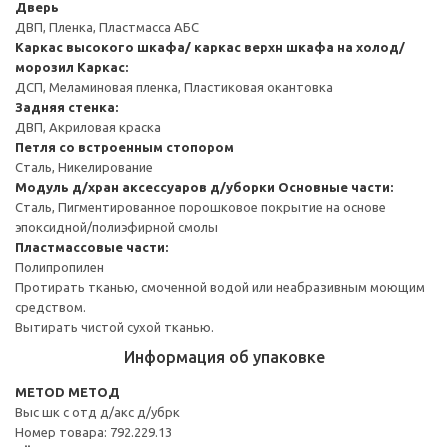
Дверь
ДВП, Пленка, Пластмасса АБС
Каркас высокого шкафа/ каркас верхн шкафа на холод/
морозил
Каркас:
ДСП, Меламиновая пленка, Пластиковая окантовка
Задняя стенка:
ДВП, Акриловая краска
Петля со встроенным стопором
Сталь, Никелирование
Модуль д/хран аксессуаров д/уборки
Основные части:
Сталь, Пигментированное порошковое покрытие на основе
эпоксидной/полиэфирной смолы
Пластмассовые части:
Полипропилен
Протирать тканью, смоченной водой или неабразивным моющим
средством.
Вытирать чистой сухой тканью.
Информация об упаковке
METOD МЕТОД
Выс шк с отд д/акс д/убрк
Номер товара: 792.229.13