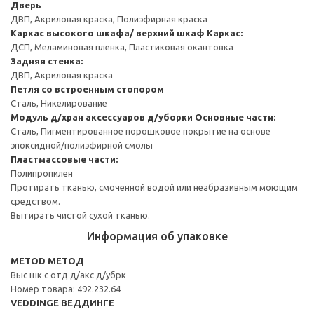
Дверь
ДВП, Акриловая краска, Полиэфирная краска
Каркас высокого шкафа/ верхний шкаф
Каркас:
ДСП, Меламиновая пленка, Пластиковая окантовка
Задняя стенка:
ДВП, Акриловая краска
Петля со встроенным стопором
Сталь, Никелирование
Модуль д/хран аксессуаров д/уборки
Основные части:
Сталь, Пигментированное порошковое покрытие на основе
эпоксидной/полиэфирной смолы
Пластмассовые части:
Полипропилен
Протирать тканью, смоченной водой или неабразивным моющим
средством.
Вытирать чистой сухой тканью.
Информация об упаковке
METOD МЕТОД
Выс шк с отд д/акс д/убрк
Номер товара: 492.232.64
VEDDINGE ВЕДДИНГЕ