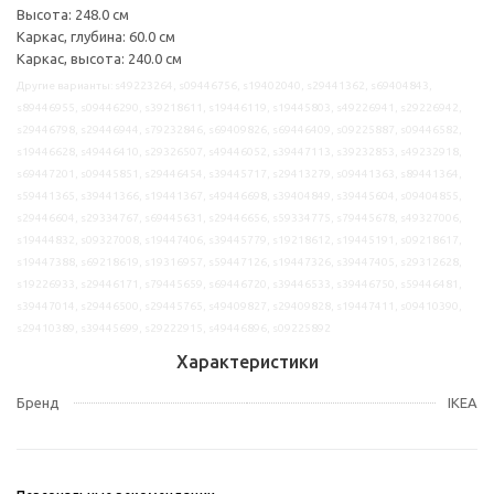
Высота: 248.0 см
Каркас, глубина: 60.0 см
Каркас, высота: 240.0 см
Другие варианты: s49223264, s09446756, s19402040, s29441362, s69404843,
s89446955, s09446290, s39218611, s19446119, s19445803, s49226941, s29226942,
s29446798, s29446944, s79232846, s69409826, s69446409, s09225887, s09446582,
s19446628, s49446410, s29326507, s49446052, s39447113, s39232853, s49232918,
s69447201, s09445851, s29446454, s39445717, s29413279, s09441363, s89441364,
s59441365, s39441366, s19441367, s49446698, s39404849, s39445604, s09404855,
s29446604, s29334767, s69445631, s29446656, s59334775, s79445678, s49327006,
s19444832, s09327008, s19447406, s39445779, s19218612, s19445191, s09218617,
s19447388, s69218619, s19316957, s59447126, s19447326, s39447405, s29312628,
s19226933, s29446171, s79445659, s69446720, s39446533, s39446750, s59446481,
s39447014, s29446500, s29445765, s49409827, s29409828, s19447411, s09410390,
s29410389, s39445699, s29222915, s49446896, s09225892
Характеристики
Бренд
IKEA