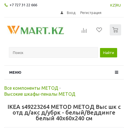
+7 727 31 22 666
KZ
|
RU
Вход
Регистрация
0
Найти
МЕНЮ
Все компоненты МЕТОД
-
Высокие шкафы-пеналы МЕТОД
IKEA s49223264 METOD МЕТОД Выс шк с
отд д/акс д/убрк - белый/Веддинге
белый 40x60x240 см