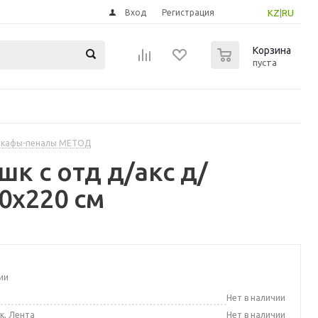
Вход
Регистрация
KZ
|
RU
0
Корзина
пуста
шкафы-пеналы МЕТОД
к с отд д/акс д/
0x220 см
ии
а
Нет в наличии
к, Лента
Нет в наличии