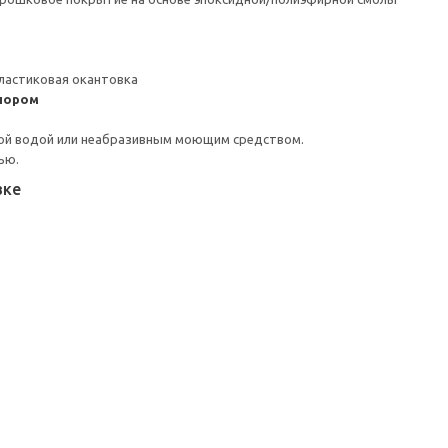
ластиковая окантовка
пором
ой водой или неабразивным моющим средством.
ью.
вке