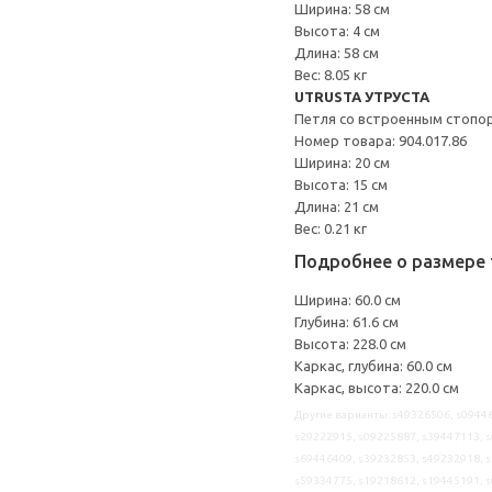
Ширина: 58 см
Высота: 4 см
Длина: 58 см
Вес: 8.05 кг
UTRUSTA УТРУСТА
Петля со встроенным стопо
Номер товара: 904.017.86
Ширина: 20 см
Высота: 15 см
Длина: 21 см
Вес: 0.21 кг
Подробнее о размере 
Ширина: 60.0 см
Глубина: 61.6 см
Высота: 228.0 см
Каркас, глубина: 60.0 см
Каркас, высота: 220.0 см
Другие варианты: s49326506, s09446
s29222915, s09225887, s39447113, s
s69446409, s39232853, s49232918, s
s59334775, s19218612, s19445191, s