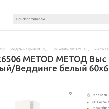
ухни
-
Модульные кухни МЕТОД
-
Все компоненты МЕТОД
-
Высокие 
26506 METOD МЕТОД Выс ш
лый/Веддинге белый 60x6
Нет в налич
УЮТ Астан
Новосибирс