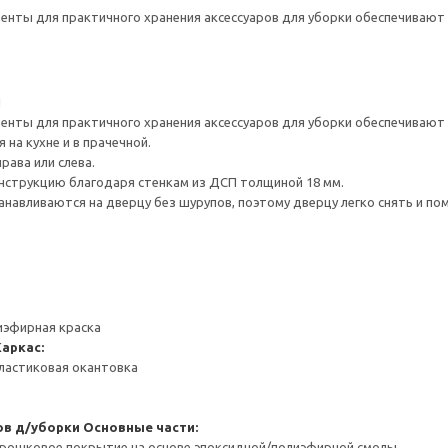
нты для практичного хранения аксессуаров для уборки обеспечивают 
1
нты для практичного хранения аксессуаров для уборки обеспечивают 
на кухне и в прачечной.
рава или слева.
нструкцию благодаря стенкам из ДСП толщиной 18 мм.
навливаются на дверцу без шурупов, поэтому дверцу легко снять и по
иэфирная краска
Каркас:
ластиковая окантовка
ов д/уборки
Основные части:
орошковое покрытие на основе эпоксидной/полиэфирной смолы