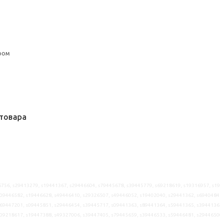
ром
товара
756, s29413279, s19441367, s29446604, s79445678, s39445779, s69218619, s19316957, s1
09446582, s19446628, s49446410, s29326507, s49446052, s19402040, s29441362, s6940484
69447201, s09445851, s29446454, s39445717, s09441363, s89441364, s59441365, s3944136
09218617, s19447388, s49327006, s39447405, s79445659, s39446533, s59446481, s2944650