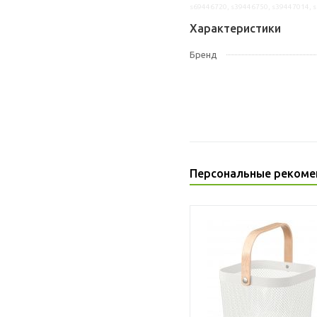
s69446720, s39446750, s39447014, 
Характеристики
Бренд
Персональные рекоме