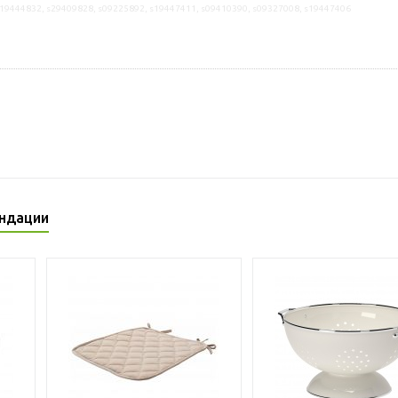
s19444832, s29409828, s09225892, s19447411, s09410390, s09327008, s19447406
ндации