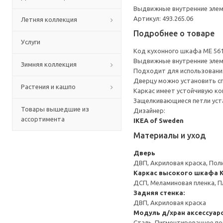
Выдвижные внутренние элеме
Артикул: 493.265.06
Летняя коллекция
Подробнее о товаре
Услуги
Код кухонного шкафа ME 56
Выдвижные внутренние элеме
Зимняя коллекция
Подходит для использования 
Дверцу можно установить сп
Растения и кашпо
Каркас имеет устойчивую ко
Защелкивающиеся петли уста
Товары вышедшие из
Дизайнер:
ассортимента
IKEA of Sweden
Материалы и уход
Дверь
ДВП, Акриловая краска, Пол
Каркас высокого шкафа
ДСП, Меламиновая пленка, П
Задняя стенка:
ДВП, Акриловая краска
Модуль д/хран аксессуар
Сталь, Пигментированное п