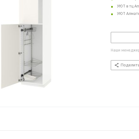
УЮТ в тц А
УЮТ Алмат
Наши менеджер
Поделит