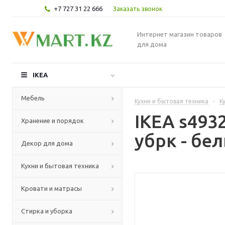
+7 727 31 22 666
Заказать звонок
Интернет магазин товаров
для дома
IKEA
Мебель
Кухни и бытовая техника
-
К
IKEA s493
Хранение и порядок
убрк - бе
Декор для дома
Кухни и бытовая техника
Кровати и матрасы
Стирка и уборка