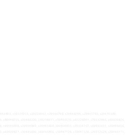
9445803, s19226933, s29226942, s29446798, s29446944, s29445765, s29410389,
3, s89446955, s09446290, s39218611, s19446119, s49226941, s79232846, s69409826,
6, s49446698, s39404849, s39445604, s09404855, s29334767, s69445631, s29446656,
0, s49409827, s39445699, s49446896, s59447126, s19447326, s29312628, s29446171,