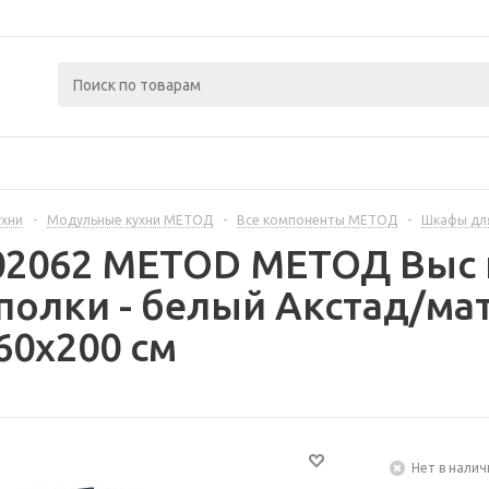
ухни
-
Модульные кухни МЕТОД
-
Все компоненты МЕТОД
-
Шкафы дл
402062 METOD МЕТОД Выс
полки - белый Акстад/ма
60x200 см
Нет в налич