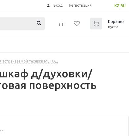
Вход
Регистрация
KZ
|
RU
0
Корзина
пуста
я встраиваемой техники МЕТОД
 шкаф д/духовки/
товая поверхность
ии