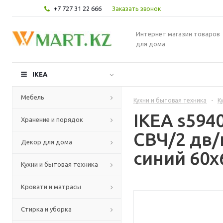
+7 727 31 22 666
Заказать звонок
Интернет магазин товаров
для дома
IKEA
Мебель
Кухни и бытовая техника
-
К
IKEA s59
Хранение и порядок
СВЧ/2 дв/
Декор для дома
синий 60x
Кухни и бытовая техника
Кровати и матрасы
Стирка и уборка