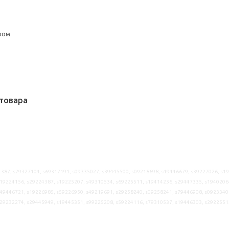
ром
товара
387, s79327104, s69317191, s09335027, s39445500, s09218698, s49446679, s39227026, s1
19224156, s29224387, s19225207, s49310534, s69225511, s19414236, s29447335, s1940206
49446721, s19226985, s59226950, s49219691, s29258240, s09258241, s79446908, s0923340
s29232274, s29445949, s19445351, s99225208, s59224116, s79310537, s19446303, s2922551