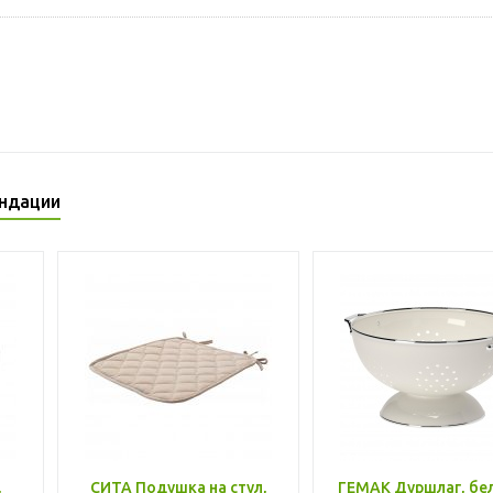
ндации
,
СИТА Подушка на стул,
ГЕМАК Дуршлаг, бе