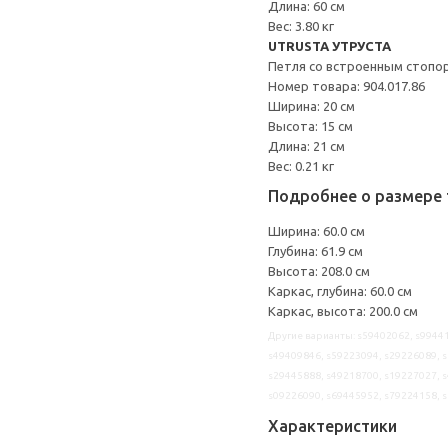
Длина: 60 см
Вес: 3.80 кг
UTRUSTA УТРУСТА
Петля со встроенным стопо
Номер товара: 904.017.86
Ширина: 20 см
Высота: 15 см
Длина: 21 см
Вес: 0.21 кг
Подробнее о размере 
Ширина: 60.0 см
Глубина: 61.9 см
Высота: 208.0 см
Каркас, глубина: 60.0 см
Каркас, высота: 200.0 см
Другие варианты: s59402062, s99441
s49409846, s59223094, s29226089, s
s29445888, s49218700, s19227027, s
s09226090, s69445952, s79224158, 
Характеристики