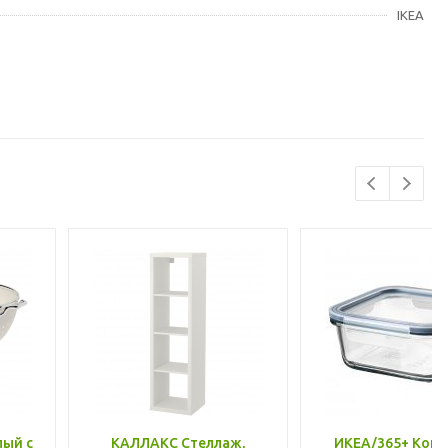
IKEA
лый с
КАЛЛАКС Стеллаж,
ИКЕА/365+ Конт