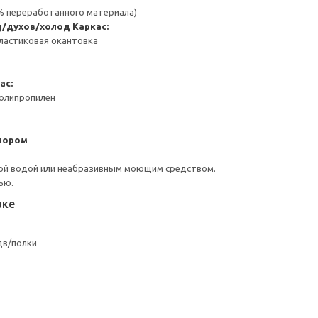
 % переработанного материала)
д/духов/холод
Каркас:
ластиковая окантовка
ас:
Полипропилен
пором
ой водой или неабразивным моющим средством.
ью.
вке
дв/полки