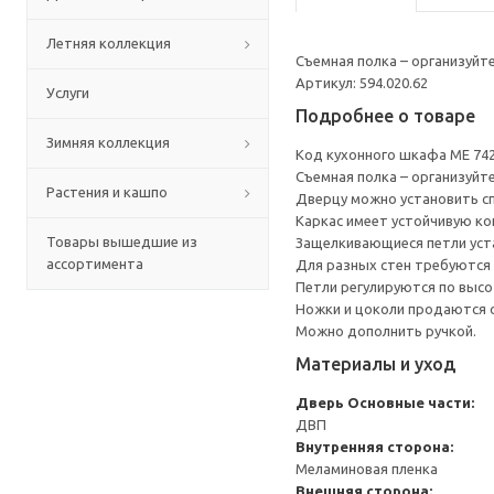
Летняя коллекция
Съемная полка – организуйт
Артикул: 594.020.62
Услуги
Подробнее о товаре
Зимняя коллекция
Код кухонного шкафа ME 74
Съемная полка – организуйт
Растения и кашпо
Дверцу можно установить сп
Каркас имеет устойчивую ко
Товары вышедшие из
Защелкивающиеся петли уста
ассортимента
Для разных стен требуются 
Петли регулируются по высот
Ножки и цоколи продаются 
Можно дополнить ручкой.
Материалы и уход
Дверь
Основные части:
ДВП
Внутренняя сторона:
Меламиновая пленка
Внешняя сторона: