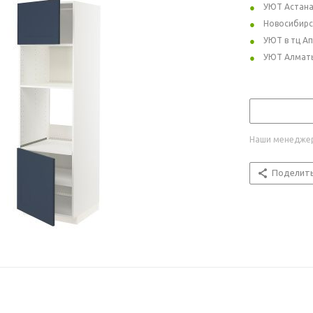
УЮТ Астан
Новосибирс
УЮТ в тц А
УЮТ Алмат
Наши менеджер
Поделит