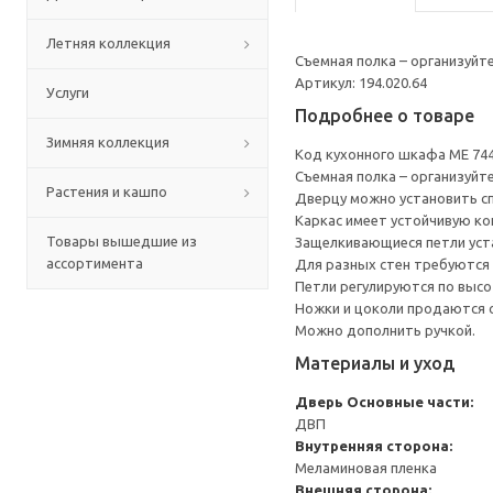
Летняя коллекция
Съемная полка – организуйт
Артикул: 194.020.64
Услуги
Подробнее о товаре
Зимняя коллекция
Код кухонного шкафа ME 74
Съемная полка – организуйт
Растения и кашпо
Дверцу можно установить сп
Каркас имеет устойчивую ко
Товары вышедшие из
Защелкивающиеся петли уста
ассортимента
Для разных стен требуются 
Петли регулируются по высот
Ножки и цоколи продаются 
Можно дополнить ручкой.
Материалы и уход
Дверь
Основные части:
ДВП
Внутренняя сторона:
Меламиновая пленка
Внешняя сторона: