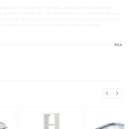
9226985, s29226720, s49219691, s29258240, s79446908, s99405054, s29409847,
9, s79327104, s19445780, s69317191, s49445496, s09335027, s29445888, s39445500,
4, s29226089, s19224156, s29224387, s19225207, s49310534, s69225511, s19414236,
2, s29232274, s19445351, s59224116, s19446303, s29447095, s69446621
IKEA