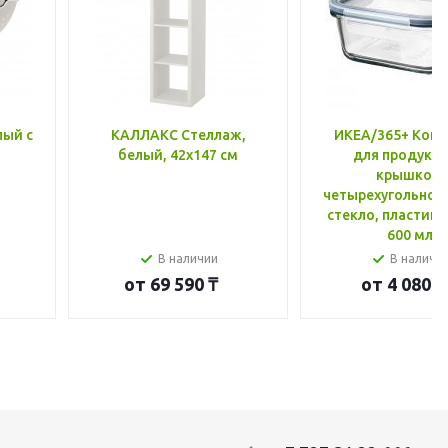
лый с
КАЛЛАКС Стеллаж,
ИКЕА/365+ Конт
белый, 42x147 см
для продукто
крышкой,
четырехугольной
стекло, пластик 
600 мл
В наличии
В наличи
от
69 590 ₸
от
4 080 ₸