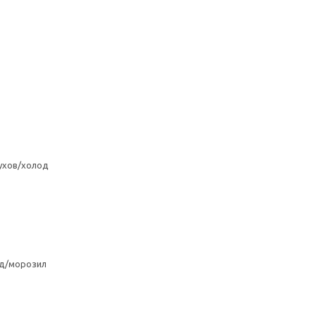
ухов/холод
од/морозил