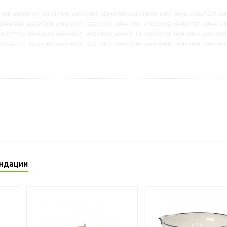
388, s09327107, s09317194, s29335205, s29447335, s09218698, s39312048, s19227027, s1
29445949, s99225208, s79310537, s29225513, s29446703, s79233389, s99441387, s5944138
19227701, s49446033, s09446025, s49258239, s09445158, s59405051, s49409846, s5922309
s59226950, s19226396, s09258241, s09233401, s09444489, s09409848, s19445898, s6944595
ндации