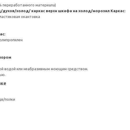
 % переработанного материала)
/духов/холод/ каркас верхн шкафа на холод/морозил
Каркас:
ластиковая окантовка
ас:
Полипропилен
пором
ой водой или неабразивным моющим средством.
ью.
вке
дв/полки