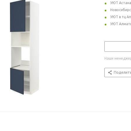
УЮТ Астан
Новосибирс
УЮТ в тц А
УЮТ Алмат
Наши менеджер
Поделит