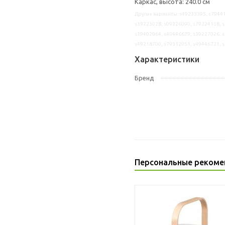
Каркас, высота: 240.0 см
Другие варианты: s49233395, s79441
s39223028, s09226090, s79224158, s
s19402064, s49446679, s39227026, s
s49218700, s79312051, s49446721, 
Характеристики
Бренд
Персональные рекоме