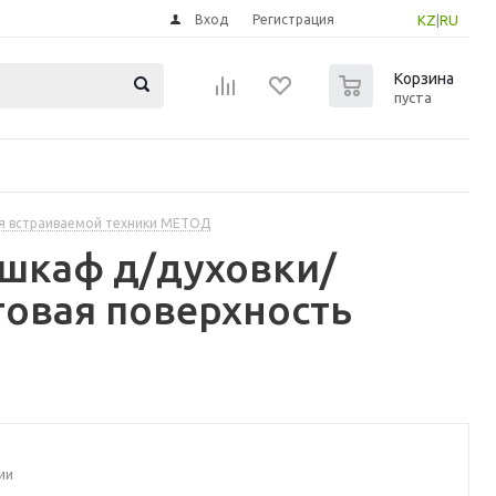
Вход
Регистрация
KZ
|
RU
0
Корзина
пуста
я встраиваемой техники МЕТОД
 шкаф д/духовки/
товая поверхность
ии