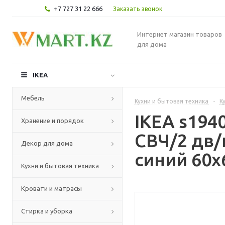
+7 727 31 22 666
Заказать звонок
Интернет магазин товаров
для дома
IKEA
Мебель
Кухни и бытовая техника
-
К
IKEA s19
Хранение и порядок
СВЧ/2 дв/
Декор для дома
синий 60x
Кухни и бытовая техника
Кровати и матрасы
Стирка и уборка