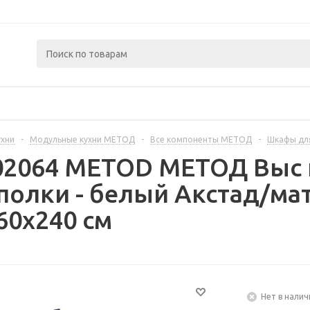
ухни
-
Модульные кухни МЕТОД
-
Все компоненты МЕТОД
-
Шкафы дл
402064 METOD МЕТОД Выс
полки - белый Акстад/ма
60x240 см
Нет в налич