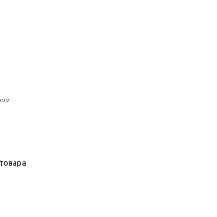
ром
товара