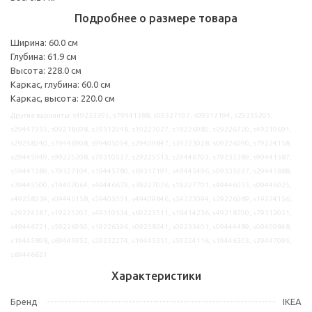
Подробнее о размере товара
Ширина: 60.0 см
Глубина: 61.9 см
Высота: 228.0 см
Каркас, глубина: 60.0 см
Каркас, высота: 220.0 см
Другие варианты: s49233395, s79441388, s09327107, s09317194, s29335205,
s29447335, s09218698, s39312048, s19227027, s19226985, s29226720, s49219691,
s29258240, s79446908, s99405054, s29409847, s39223028, s09226090, s79224158,
s29445949, s99225208, s79310537, s29225513, s29446703, s79233389, s99441387,
s59441389, s79327104, s19445780, s69317191, s49445496, s09335027, s29445888,
s39445500, s19402064, s49446679, s39227026, s19227701, s49446033, s09446025,
s49258239, s09445158, s59405051, s49409846, s59223094, s29226089, s19224156,
s29224387, s19225207, s49310534, s69225511, s19414236, s49218700, s79312051,
s49446721, s59226950, s19226396, s09258241, s09233401, s09444489, s09409848,
s19445898, s69445952, s29232274, s19445351, s59224116, s19446303, s29447095,
s69446621
Характеристики
Бренд
IKEA