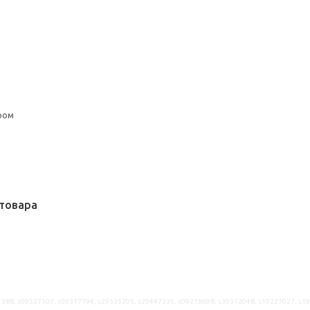
ром
товара
388, s09327107, s09317194, s29335205, s29447335, s09218698, s39312048, s19227027, s1