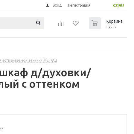
Вход
Регистрация
KZ
|
RU
0
Корзина
пуста
я встраиваемой техники МЕТОД
 шкаф д/духовки/
лый с оттенком
ии