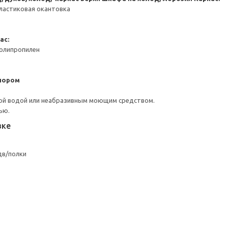
ластиковая окантовка
ас:
Полипропилен
пором
ой водой или неабразивным моющим средством.
ью.
вке
дв/полки