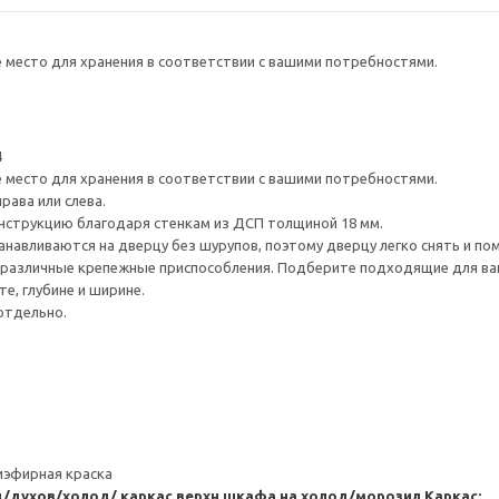
е место для хранения в соответствии с вашими потребностями.
4
е место для хранения в соответствии с вашими потребностями.
рава или слева.
нструкцию благодаря стенкам из ДСП толщиной 18 мм.
навливаются на дверцу без шурупов, поэтому дверцу легко снять и по
различные крепежные приспособления. Подберите подходящие для ваших
е, глубине и ширине.
отдельно.
иэфирная краска
/духов/холод/ каркас верхн шкафа на холод/морозил
Каркас: