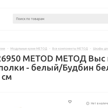
ухни
-
Модульные кухни МЕТОД
-
Все компоненты МЕТОД
-
Шкафы дл
226950 METOD МЕТОД Выс
полки - белый/Будбин бе
 см
Нет в налич