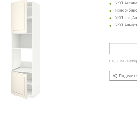
УЮТ Астан
Новосибирс
УЮТ в тц А
УЮТ Алмат
Наши менеджер
Поделит