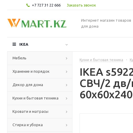
+7 727 31 22 666
Заказать звонок
Интернет магазин товаров
для дома
IKEA
Мебель
Кухни и бытовая техника
-
К
IKEA s59
Хранение и порядок
СВЧ/2 дв/
Декор для дома
60x60x240
Кухни и бытовая техника
Кровати и матрасы
Стирка и уборка