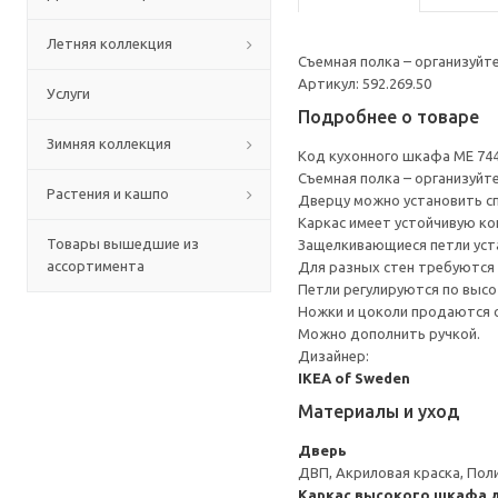
Летняя коллекция
Съемная полка – организуйт
Артикул: 592.269.50
Услуги
Подробнее о товаре
Зимняя коллекция
Код кухонного шкафа ME 74
Съемная полка – организуйт
Растения и кашпо
Дверцу можно установить сп
Каркас имеет устойчивую ко
Товары вышедшие из
Защелкивающиеся петли уста
ассортимента
Для разных стен требуются 
Петли регулируются по высот
Ножки и цоколи продаются 
Можно дополнить ручкой.
Дизайнер:
IKEA of Sweden
Материалы и уход
Дверь
ДВП, Акриловая краска, Пол
Каркас высокого шкафа д