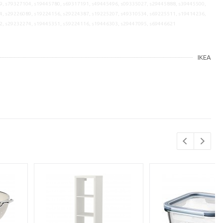
9, s79327104, s19445780, s69317191, s49445496, s09335027, s29445888, s39445500,
4, s29226089, s19224156, s29224387, s19225207, s49310534, s69225511, s19414236,
2, s29232274, s19445351, s59224116, s19446303, s29447095, s69446621
IKEA