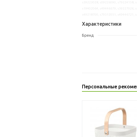
s39223028, s09226090, s79224158, s
s19402064, s49446679, s39227026, s
s49218700, s79312051, s49446721, 
Характеристики
Бренд
Персональные рекоме