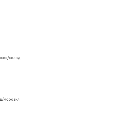
ухов/холод
од/морозил