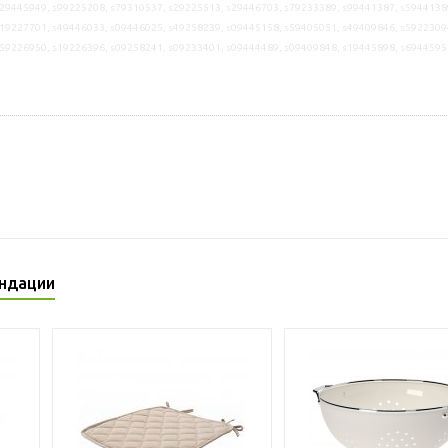
29445949, s99225208, s79310537, s29225513, s29446703, s79233389, s99441387, s5944138
19227701, s49446033, s09446025, s49258239, s09445158, s59405051, s49409846, s5922309
s59226950, s19226396, s09258241, s09233401, s09444489, s09409848, s19445898, s6944595
ндации