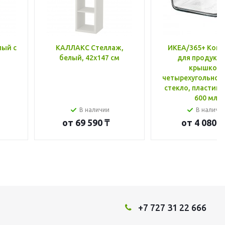
лый с
КАЛЛАКС Стеллаж,
ИКЕА/365+ Конт
белый, 42x147 см
для продукто
крышкой,
четырехугольной
стекло, пластик 
600 мл
В наличии
В наличи
от
69 590 ₸
от
4 080 ₸
+7 727 31 22 666